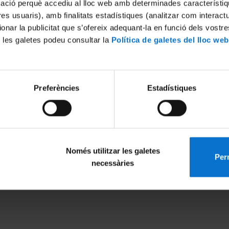
mació perquè accediu al lloc web amb determinades característiq
tres usuaris), amb finalitats estadístiques (analitzar com interac
ionar la publicitat que s’ofereix adequant-la en funció dels vostr
 les galetes podeu consultar la
Política de galetes del lloc web
Preferències
Estadístiques
Només utilitzar les galetes
Perm
MENÚ PEU 1
PEU 2
necessàries
Aviso legal
Privacidad y té
Política de Cookies
Sobre UBtv