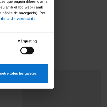
ues que puguin diferenciar la
tueu amb el lloc web) i amb
es hàbits de navegació). Per
 de la Universitat de
Màrqueting
etre totes les galetes
PEU 3
rminos
Contacto