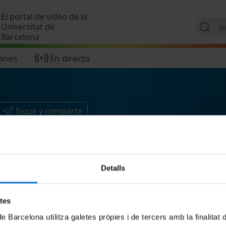
Pasar al contenido principal
El portal de vídeo de la
Universitat de
Barcelona
ones
En directo
Sigue y comparte
Detalls
etes
de Barcelona utilitza galetes pròpies i de tercers amb la finalitat