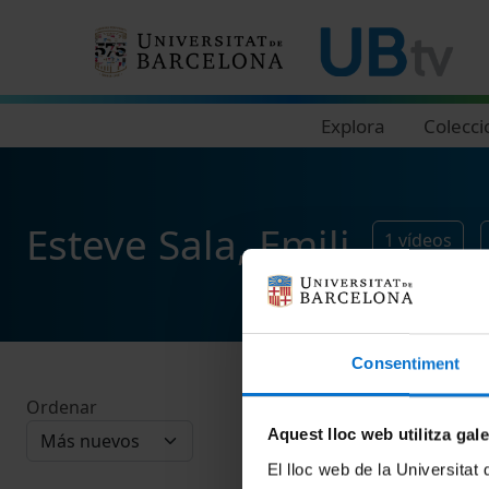
Navegació principal
Explora
Colecci
Esteve Sala, Emili
1
vídeos
Consentiment
Ordenar
Aquest lloc web utilitza gal
El lloc web de la Universitat 