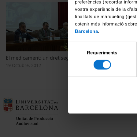
preferències (recordar infor
vostra experiència de la d’al
finalitats de màrqueting (gest
obtenir més informació sobre
Barcelona
.
Selecció
Requeriments
de
El medicament: un dret segrestat?
consentiment
19 Octubre, 2012