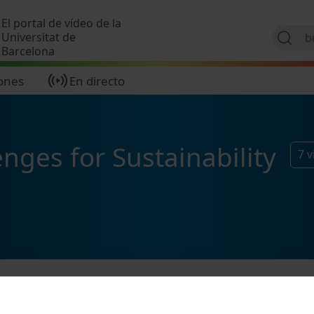
Pasar al contenido principal
El portal de vídeo de la
Universitat de
Barcelona
ones
En directo
enges for Sustainability
7
v