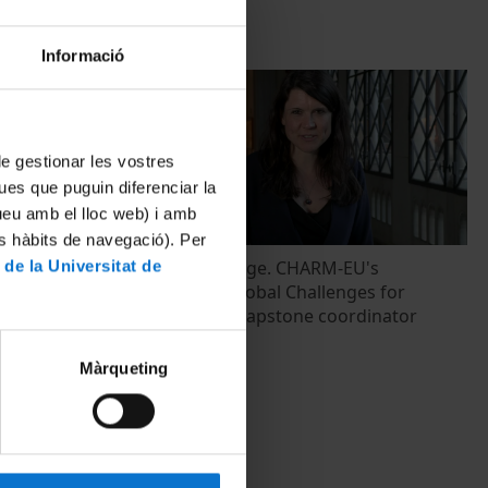
Informació
 de gestionar les vostres
ues que puguin diferenciar la
tueu amb el lloc web) i amb
es hàbits de navegació). Per
 from
Marjanneke Vijge. CHARM-EU's
 de la Universitat de
bal
programme Global Challenges for
Sustainability capstone coordinator
3 Abril, 2023
Màrqueting