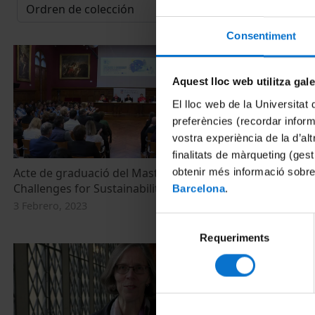
Consentiment
Aquest lloc web utilitza gal
El lloc web de la Universitat 
preferències (recordar infor
vostra experiència de la d’al
finalitats de màrqueting (gest
Acte de graduació del Master in Global
Aneta Nergu
obtenir més informació sobre
Challenges for Sustainability. CHARM-EU
EU's program
Barcelona
.
Sustainabilit
3 Febrero, 2023
31 Marzo, 202
Selecció
Requeriments
de
consentiment