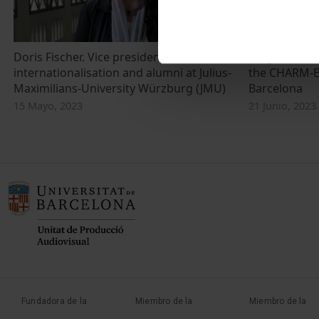
Doris Fischer. Vice president for
Sergio Villan
internationalisation and alumni at Julius-
the CHARM-EU
Maximilians-University Würzburg (JMU)
Barcelona
15 Mayo, 2023
21 Junio, 2023
Fundadora de la
Miembro de la
Miembro de la