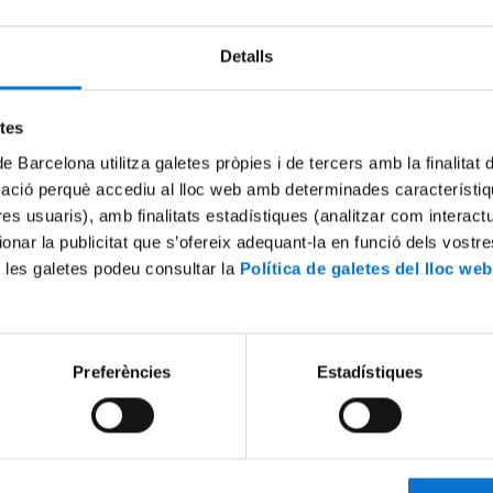
Detalls
etes
de Barcelona utilitza galetes pròpies i de tercers amb la finalitat
mació perquè accediu al lloc web amb determinades característiq
tres usuaris), amb finalitats estadístiques (analitzar com interac
ionar la publicitat que s’ofereix adequant-la en funció dels vostr
ti. Graduate from CHARM-
Marcin Chojnacki. Graduate
 les galetes podeu consultar la
Política de galetes del lloc web
me Global Challenges for
CHARM-EU's programme Glo
y
Challenges for Sustainability
3
3 Abril, 2023
Preferències
Estadístiques