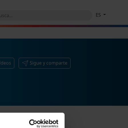
ES
ídeos
Sigue y comparte