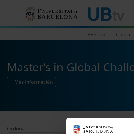
Navegació principal
Explora
Colecci
Master’s in Global Chall
+ Más información
Ordenar