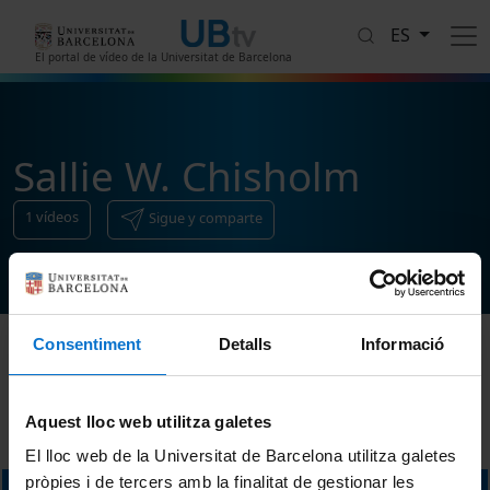
Pasar al contenido principal
ES
El portal de vídeo de la Universitat de Barcelona
Sallie W. Chisholm
1
vídeos
Sigue y comparte
Consentiment
Detalls
Informació
Ordenar
Aquest lloc web utilitza galetes
El lloc web de la Universitat de Barcelona utilitza galetes
pròpies i de tercers amb la finalitat de gestionar les