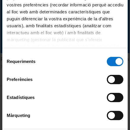
vostres preferències (recordar informació perquè accediu
al lloc web amb determinades característiques que
puguin diferenciar la vostra experiència de la d’altres
usuaris), amb finalitats estadístiques (analitzar com
interactueu amb el lloc web) i amb finalitats de
màrqueting (gestionar la publicitat que s’ofereix
adequant-la en funció dels vostres hàbits de navegació).
Per obtenir més informació sobre les galetes podeu
Selecció
Premi Ramon Margalef d'Ecologia 2013. Sallie W. Chisholm
consultar la
Política de galetes del lloc web de la
Requeriments
de
30 Octubre, 2013
Universitat de Barcelona
.
consentiment
Preferències
MENÚ PEU 1
Aviso legal
Estadístiques
Política de Cookies
Màrqueting
PEU 2
Privacidad y términos
Sobre UBtv