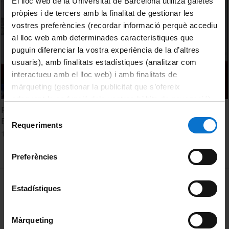
El lloc web de la Universitat de Barcelona utilitza galetes
pròpies i de tercers amb la finalitat de gestionar les
vostres preferències (recordar informació perquè accediu
al lloc web amb determinades característiques que
puguin diferenciar la vostra experiència de la d’altres
usuaris), amb finalitats estadístiques (analitzar com
interactueu amb el lloc web) i amb finalitats de
màrqueting (gestionar la publicitat que s’ofereix
adequant-la en funció dels vostres hàbits de navegació).
Presentació del 32è Saló Internacional del Còmic de
Per obtenir més informació sobre les galetes podeu
Selecció
Barcelona
consultar la
Política de galetes del lloc web de la
Requeriments
de
18 Febrero, 2014
Universitat de Barcelona
.
consentiment
Preferències
MENÚ PEU 1
Aviso legal
Estadístiques
Política de Cookies
Màrqueting
PEU 2
Privacidad y términos