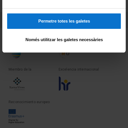
Sobre UBtv
PEU 3
Contacto
Permetre totes les galetes
Fundadora de la
Miembro de la
Només utilitzar les galetes necessàries
Miembro de la
Excelencia internacional
Reconocimiento europeo