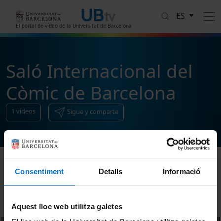
Pasar al contenido principal
ES
El portal de vídeo de la Universitat de Barcelona
Saló Internacional del
Còmic de Barcelona
1
vídeos
Sigue y comparte
Consentiment
Detalls
Informació
Ordenar
Aquest lloc web utilitza galetes