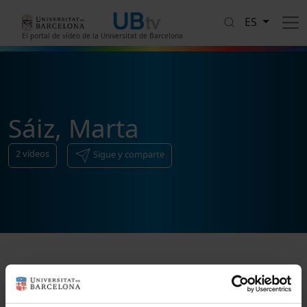
Pasar al contenido principal
ES
El portal de vídeo de la Universitat de Barcelona
Sáiz, Marta
2
vídeos
Sigue y comparte
Ordenar