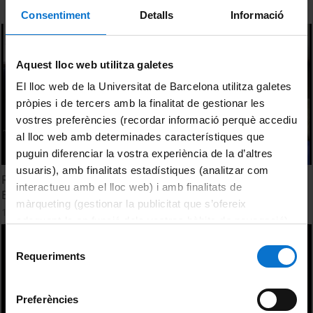
Consentiment
Detalls
Informació
Aquest lloc web utilitza galetes
El lloc web de la Universitat de Barcelona utilitza galetes
pròpies i de tercers amb la finalitat de gestionar les
vostres preferències (recordar informació perquè accediu
al lloc web amb determinades característiques que
puguin diferenciar la vostra experiència de la d’altres
usuaris), amb finalitats estadístiques (analitzar com
Resumen de la entrevista a Laura Nuño Gómez. Nº 1 PIR
interactueu amb el lloc web) i amb finalitats de
España promoción 2013
màrqueting (gestionar la publicitat que s’ofereix
17 Mayo, 2013
adequant-la en funció dels vostres hàbits de navegació).
Per obtenir més informació sobre les galetes podeu
Selecció
consultar la
Política de galetes del lloc web de la
Requeriments
de
Universitat de Barcelona
.
consentiment
Preferències