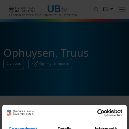
Pasar al contenido principal
ES
El portal de vídeo de la Universitat de Barcelona
Ophuysen, Truus
2
vídeos
Sigue y comparte
Ordenar
Consentiment
Detalls
Informació