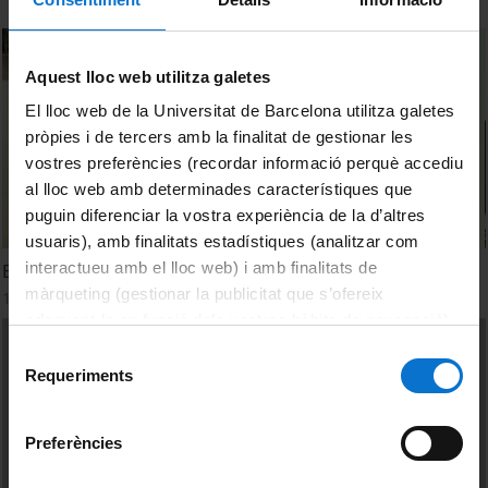
Aquest lloc web utilitza galetes
El lloc web de la Universitat de Barcelona utilitza galetes
pròpies i de tercers amb la finalitat de gestionar les
vostres preferències (recordar informació perquè accediu
al lloc web amb determinades característiques que
puguin diferenciar la vostra experiència de la d’altres
usuaris), amb finalitats estadístiques (analitzar com
interactueu amb el lloc web) i amb finalitats de
Experiencias de dinamización en artes visuales
màrqueting (gestionar la publicitat que s’ofereix
1 Diciembre, 2011
adequant-la en funció dels vostres hàbits de navegació).
Per obtenir més informació sobre les galetes podeu
Selecció
consultar la
Política de galetes del lloc web de la
Requeriments
de
Universitat de Barcelona
.
consentiment
Preferències