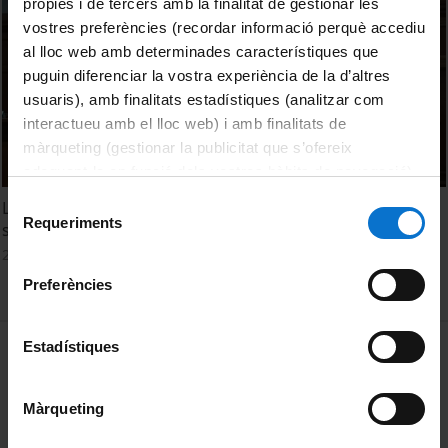
pròpies i de tercers amb la finalitat de gestionar les
vostres preferències (recordar informació perquè accediu
al lloc web amb determinades característiques que
puguin diferenciar la vostra experiència de la d’altres
usuaris), amb finalitats estadístiques (analitzar com
interactueu amb el lloc web) i amb finalitats de
màrqueting (gestionar la publicitat que s’ofereix
adequant-la en funció dels vostres hàbits de navegació).
Per obtenir més informació sobre les galetes podeu
Selecció
La semipresencialitat en el context de la Xarxa Vives:
consultar la
Política de galetes del lloc web de la
Requeriments
de
situació actual i reptes de futur. Primera taula rodona
Universitat de Barcelona
.
consentiment
2 Octubre, 2012
Preferències
MENÚ PEU 1
Estadístiques
Aviso legal
Política de Cookies
Màrqueting
PEU 2
Privacidad y términos