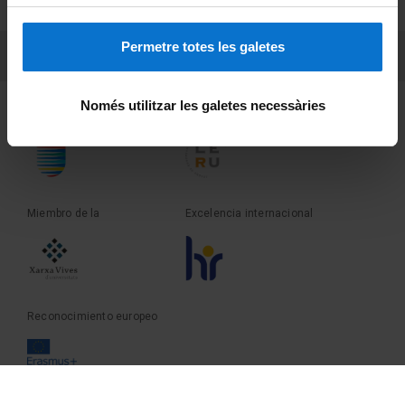
Sobre UBtv
Permetre totes les galetes
PEU 3
Contacto
Només utilitzar les galetes necessàries
Fundadora de la
Miembro de la
Miembro de la
Excelencia internacional
Reconocimiento europeo