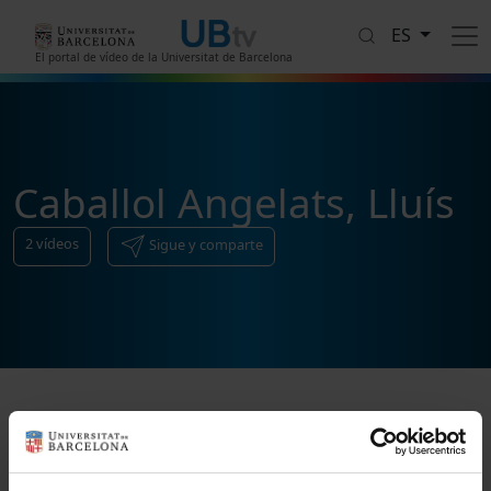
Pasar al contenido principal
ES
El portal de vídeo de la Universitat de Barcelona
Caballol Angelats, Lluís
2
vídeos
Sigue y comparte
Ordenar