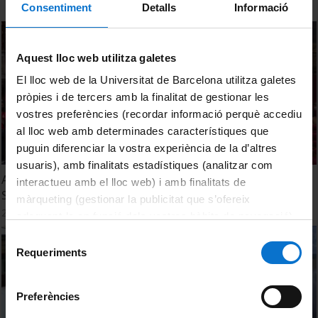
Consentiment
Detalls
Informació
Aquest lloc web utilitza galetes
El lloc web de la Universitat de Barcelona utilitza galetes
pròpies i de tercers amb la finalitat de gestionar les
vostres preferències (recordar informació perquè accediu
al lloc web amb determinades característiques que
puguin diferenciar la vostra experiència de la d’altres
usuaris), amb finalitats estadístiques (analitzar com
Acte de Graduació. Grau de Dret. Promoció 2020-2021.
interactueu amb el lloc web) i amb finalitats de
Sessió 25 de Novembre
màrqueting (gestionar la publicitat que s’ofereix
26 Octubre, 2021
adequant-la en funció dels vostres hàbits de navegació).
Per obtenir més informació sobre les galetes podeu
Selecció
consultar la
Política de galetes del lloc web de la
Requeriments
de
Universitat de Barcelona
.
consentiment
Preferències