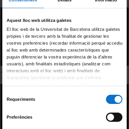
Aquest lloc web utilitza galetes
El lloc web de la Universitat de Barcelona utilitza galetes
pròpies i de tercers amb la finalitat de gestionar les
vostres preferències (recordar informació perquè accediu
al lloc web amb determinades característiques que
puguin diferenciar la vostra experiència de la d’altres
usuaris), amb finalitats estadístiques (analitzar com
interactueu amb el lloc web) i amb finalitats de
«Mahabharata». Un clàssic sànscrit a escena
màrqueting (gestionar la publicitat que s’ofereix
30 Mayo, 2011
adequant-la en funció dels vostres hàbits de navegació).
Per obtenir més informació sobre les galetes podeu
Selecció
consultar la
Política de galetes del lloc web de la
Requeriments
de
Universitat de Barcelona
.
consentiment
Preferències