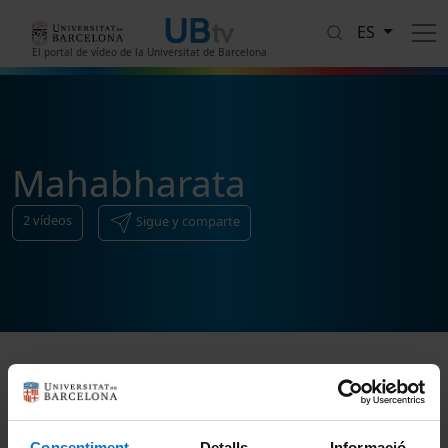
Pasar al contenido principal
ES
El portal de vídeo de la Universitat de Barcelona
Mahabharata
2
vídeos
Sigue y comparte
Ordenar
Consentiment
Detalls
Informació