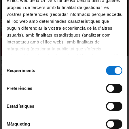
El lloc web de la Universitat de Barcelona utilitza galetes
pròpies i de tercers amb la finalitat de gestionar les
vostres preferències (recordar informació perquè accediu
al lloc web amb determinades característiques que
puguin diferenciar la vostra experiència de la d’altres
usuaris), amb finalitats estadístiques (analitzar com
interactueu amb el lloc web) i amb finalitats de
màrqueting (gestionar la publicitat que s’ofereix
adequant-la en funció dels vostres hàbits de navegació).
Facultat de Dret. Acte de Graduació. Grau en Relacions
Per obtenir més informació sobre les galetes podeu
Selecció
Laborals. Curs 2022-2023. Sessió 12 de gener de 2024
consultar la
Política de galetes del lloc web de la
Requeriments
de
12 Enero, 2024
Universitat de Barcelona
.
consentiment
Preferències
MENÚ PEU 1
Aviso legal
Estadístiques
Política de Cookies
Màrqueting
PEU 2
Privacidad y términos