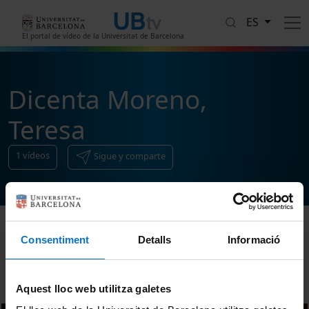
Pasar al contenido principal
ES
El portal de vídeo de la Universitat de Barcelona
Dicenta Moreno,
Teresa
1
vídeos
Sigue y comparte
Consentiment
Detalls
Informació
Ordenar
Aquest lloc web utilitza galetes