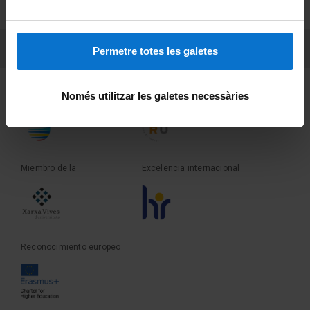
Sobre UBtv
PEU 3
Contacto
Permetre totes les galetes
Fundadora de la
Miembro de la
Només utilitzar les galetes necessàries
Miembro de la
Excelencia internacional
Reconocimiento europeo