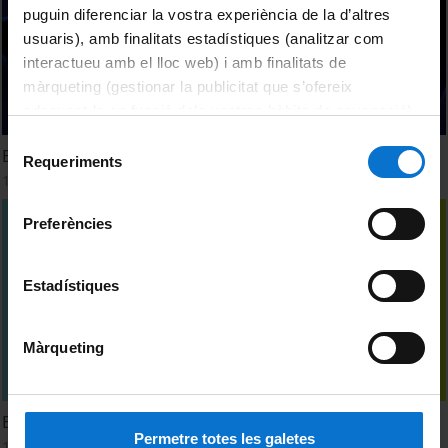
puguin diferenciar la vostra experiència de la d’altres
usuaris), amb finalitats estadístiques (analitzar com
interactueu amb el lloc web) i amb finalitats de
màrqueting (gestionar la publicitat que s’ofereix
adequant-la en funció dels vostres hàbits de navegació).
Per obtenir més informació sobre les galetes podeu
Selecció
Els Fruits de la Indignació
consultar la
Política de galetes del lloc web de la
Requeriments
de
1 Octubre, 2012
Universitat de Barcelona
.
consentiment
Preferències
Estadístiques
Màrqueting
Estudi41/Document 01
Permetre totes les galetes
19 Julio, 2012