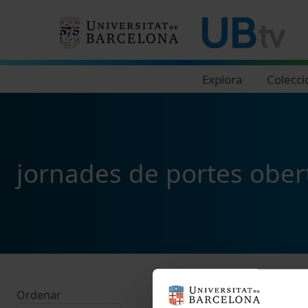
Navegació principal
Explora
Colecci
jornades de portes ober
Ordenar