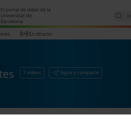
Pasar al contenido principal
El portal de vídeo de la
Universitat de
Barcelona
ones
En directo
tes
7
vídeos
Sigue y comparte