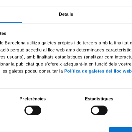
Detalls
etes
de Barcelona utilitza galetes pròpies i de tercers amb la finalitat
mació perquè accediu al lloc web amb determinades característiq
tres usuaris), amb finalitats estadístiques (analitzar com interac
ionar la publicitat que s’ofereix adequant-la en funció dels vostr
 les galetes podeu consultar la
Política de galetes del lloc web
Portes Obertes 2026. Grau
Jornada de portes obertes d
ues i doble grau en
Enginyeria Informàtica i dob
 - Física
d’Enginyeria Informàtica-M
23 Febrero, 2024
Preferències
Estadístiques