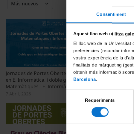
Consentiment
Aquest lloc web utilitza gal
El lloc web de la Universitat 
preferències (recordar infor
vostra experiència de la d’al
finalitats de màrqueting (gest
obtenir més informació sobre
Jornades de Portes Obertes 2026. Grau
Jornades de 
en E. Informàtica. i doble grau en
en Matemàtiq
Barcelona
.
Matemàtiques - E. Informàtica
Matemàtiques
Selecció
7 Abril, 2026
7 Abril, 2026
Requeriments
de
consentiment