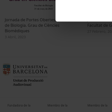
Jornada de Portes Obertes 2023. Facultat
Jornades de 
de Biologia. Grau de Ciències
Facultat de G
Biomèdiques
27 Febrero, 20
3 Abril, 2023
Fundadora de la
Miembro de la
Miembro de la