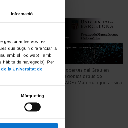
Informació
 de gestionar les vostres
ues que puguin diferenciar la
tueu amb el lloc web) i amb
es hàbits de navegació). Per
 de la Universitat de
el Grau en
Jornada portes obertes del Grau en
le grau
Matemàtiques i dobles graus de
atemàtiques
Matemàtiques-ADE i Matemàtiques-Física
22 Febrero, 2024
Màrqueting