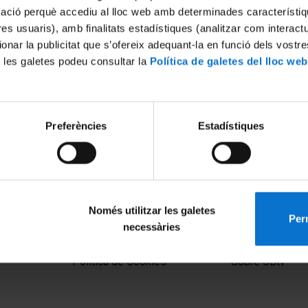
mació perquè accediu al lloc web amb determinades característiq
tres usuaris), amb finalitats estadístiques (analitzar com interac
ionar la publicitat que s’ofereix adequant-la en funció dels vostr
 les galetes podeu consultar la
Política de galetes del lloc web
Preferències
Estadístiques
de la XII Jornada Ambiental
El futur dels joves a Catalunya
canvi climàtic
17 Julio, 2023
Només utilitzar les galetes
Perm
necessàries
MENÚ PEU 1
PEU 2
Aviso legal
Privacidad y té
Política de Cookies
Sobre UBtv