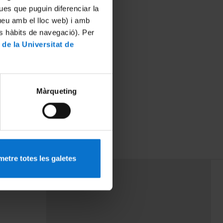
ues que puguin diferenciar la
tueu amb el lloc web) i amb
es hàbits de navegació). Per
 de la Universitat de
Màrqueting
, la salut i el
etre totes les galetes
PEU 3
rminos
Contacto