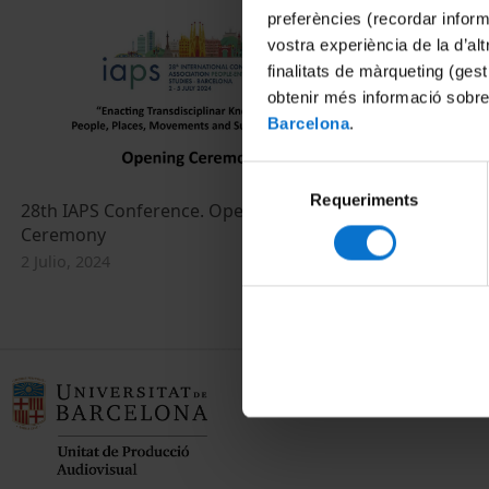
preferències (recordar infor
vostra experiència de la d’al
finalitats de màrqueting (gest
obtenir més informació sobre
Barcelona
.
Selecció
Requeriments
de
28th IAPS Conference. Opening
Inauguració 
consentiment
Ceremony
27 Mayo, 2024
2 Julio, 2024