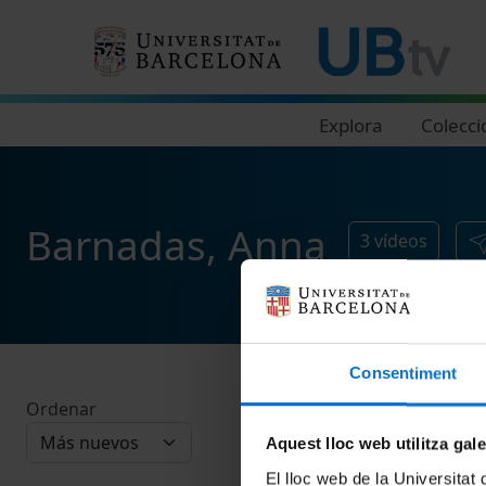
Navegació principal
Explora
Colecci
Barnadas, Anna
3
vídeos
Consentiment
Ordenar
Aquest lloc web utilitza gal
El lloc web de la Universitat 