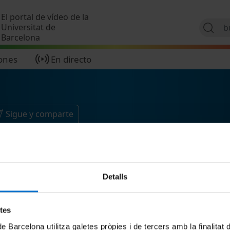
Pasar al contenido principal
El portal de vídeo de la
Universitat de
Barcelona
ones
En directo
Sigue y comparte
Detalls
etes
de Barcelona utilitza galetes pròpies i de tercers amb la finalitat