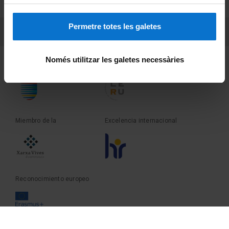
Sobre UBtv
Permetre totes les galetes
PEU 3
Contacto
Només utilitzar les galetes necessàries
Fundadora de la
Miembro de la
Miembro de la
Excelencia internacional
Reconocimiento europeo