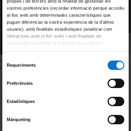
pròpies i de tercers amb la finalitat de gestionar les
vostres preferències (recordar informació perquè accediu
al lloc web amb determinades característiques que
puguin diferenciar la vostra experiència de la d’altres
usuaris), amb finalitats estadístiques (analitzar com
interactueu amb el lloc web) i amb finalitats de
màrqueting (gestionar la publicitat que s’ofereix
adequant-la en funció dels vostres hàbits de navegació).
Per obtenir més informació sobre les galetes podeu
Selecció
Curs bàsic de protecció de dades personals adreçat al PDI
consultar la
Política de galetes del lloc web de la
Requeriments
de
i PAS de la UB (modalitat en línia)
Universitat de Barcelona
.
consentiment
17 Marzo, 2023
Preferències
MENÚ PEU 1
Estadístiques
Aviso legal
Política de Cookies
Màrqueting
PEU 2
Privacidad y términos