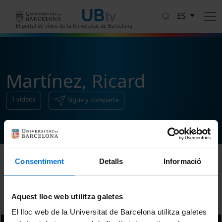
Pasar al contenido principal
ES
El portal de vídeo de la Universitat de Barcelona
Martínez, Ricard
1
vídeos
Sigue y comparte
Consentiment
Detalls
Informació
Ordenar
Aquest lloc web utilitza galetes
El lloc web de la Universitat de Barcelona utilitza galetes