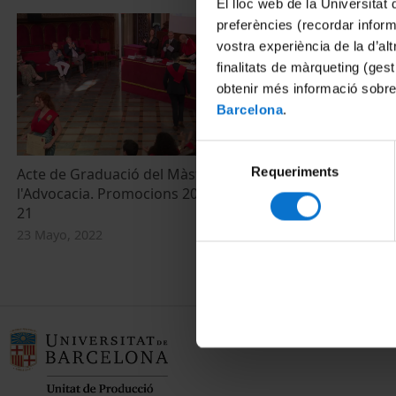
El lloc web de la Universitat 
preferències (recordar infor
vostra experiència de la d’al
finalitats de màrqueting (gest
obtenir més informació sobre
Barcelona
.
Selecció
Requeriments
de
Acte de Graduació del Màster de
l'Advocacia. Promocions 2019-20 i 2020-
consentiment
21
23 Mayo, 2022