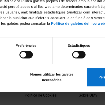
de Barcelona utilitza galetes pròpies i de tercers amb la finalitat
mació perquè accediu al lloc web amb determinades característiq
tres usuaris), amb finalitats estadístiques (analitzar com interac
ionar la publicitat que s’ofereix adequant-la en funció dels vostr
 les galetes podeu consultar la
Política de galetes del lloc web
Preferències
Estadístiques
Només utilitzar les galetes
Perm
necessàries
MENÚ PEU 1
PEU 2
Aviso legal
Privacidad y té
Política de Cookies
Sobre UBtv