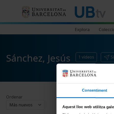
Navegació principal
Explora
Colecci
Sánchez, Jesús
1
vídeos
S
Consentiment
Ordenar
Aquest lloc web utilitza gal