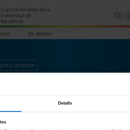
Pasar al contenido principal
El portal de vídeo de la
Universitat de
Barcelona
ones
En directo
igue y comparte
Detalls
etes