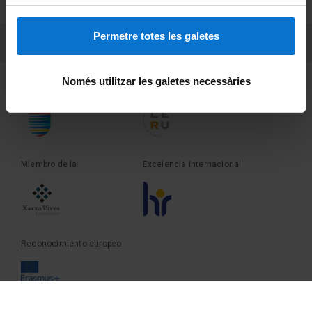
Sobre UBtv
Permetre totes les galetes
PEU 3
Contacto
Només utilitzar les galetes necessàries
Fundadora de la
Miembro de la
Miembro de la
Excelencia internacional
Reconocimiento europeo