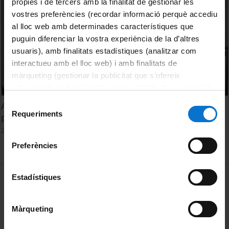
pròpies i de tercers amb la finalitat de gestionar les
vostres preferències (recordar informació perquè accediu
al lloc web amb determinades característiques que
puguin diferenciar la vostra experiència de la d’altres
usuaris), amb finalitats estadístiques (analitzar com
interactueu amb el lloc web) i amb finalitats de
màrqueting (gestionar la publicitat que s’ofereix
adequant-la en funció dels vostres hàbits de navegació).
Per obtenir més informació sobre les galetes podeu
Selecció
A bord del Beagle T2. La tuberculosi: per què encara és un
consultar la
Política de galetes del lloc web de la
Requeriments
de
problema de salut pública?
Universitat de Barcelona
.
consentiment
22 Marzo, 2023
Preferències
MENÚ PEU 1
Estadístiques
Aviso legal
Política de Cookies
Màrqueting
PEU 2
Privacidad y términos