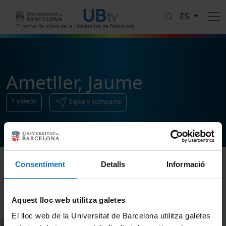
Pasar al contenido principal
ES
El portal de vídeo de la Universitat de Barcelona
Ametller, Jaume
1
vídeos
Sigue y comparte
Consentiment
Detalls
Informació
Ordenar
Aquest lloc web utilitza galetes
El lloc web de la Universitat de Barcelona utilitza galetes