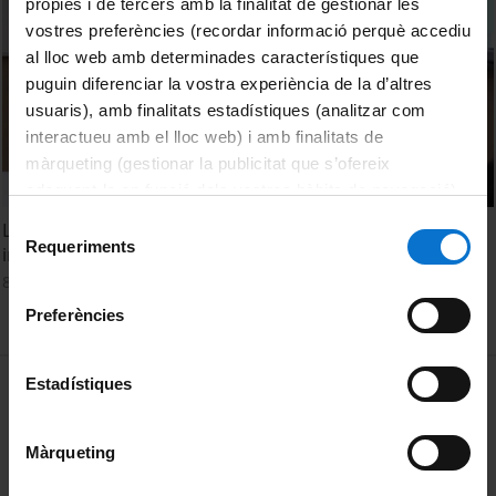
pròpies i de tercers amb la finalitat de gestionar les
vostres preferències (recordar informació perquè accediu
al lloc web amb determinades característiques que
puguin diferenciar la vostra experiència de la d’altres
usuaris), amb finalitats estadístiques (analitzar com
interactueu amb el lloc web) i amb finalitats de
màrqueting (gestionar la publicitat que s’ofereix
adequant-la en funció dels vostres hàbits de navegació).
Per obtenir més informació sobre les galetes podeu
Selecció
L’acolliment lingüístic: la immersió i l’educació plurilingüe i
consultar la
Política de galetes del lloc web de la
Requeriments
de
intercultural. 2a. Jornada
Universitat de Barcelona
.
consentiment
8 Noviembre, 2021
Preferències
MENÚ PEU 1
Estadístiques
Aviso legal
Política de Cookies
Màrqueting
PEU 2
Privacidad y términos