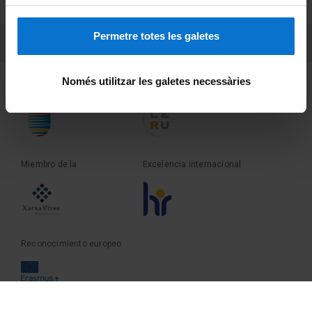
Sobre UBtv
Permetre totes les galetes
PEU 3
Contacto
Només utilitzar les galetes necessàries
Fundadora de la
Miembro de la
Miembro de la
Excelencia internacional
Reconocimiento europeo