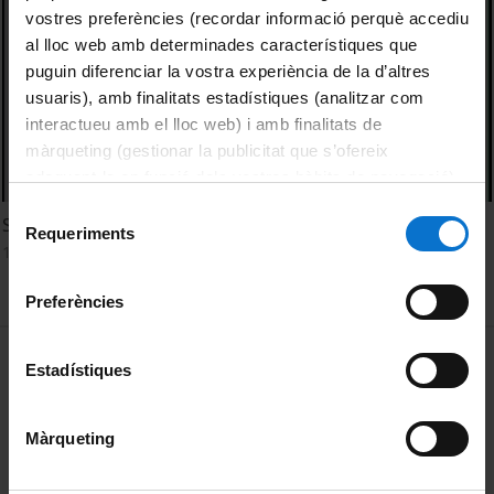
vostres preferències (recordar informació perquè accediu
al lloc web amb determinades característiques que
puguin diferenciar la vostra experiència de la d’altres
usuaris), amb finalitats estadístiques (analitzar com
interactueu amb el lloc web) i amb finalitats de
màrqueting (gestionar la publicitat que s’ofereix
adequant-la en funció dels vostres hàbits de navegació).
Per obtenir més informació sobre les galetes podeu
Selecció
Sustainable Finance
consultar la
Política de galetes del lloc web de la
Requeriments
de
14 Febrero, 2023
Universitat de Barcelona
.
consentiment
Preferències
MENÚ PEU 1
Aviso legal
Estadístiques
Política de Cookies
Màrqueting
PEU 2
Privacidad y términos
Sobre UBtv