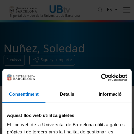
Pasar al contenido principal
ES
El portal de vídeo de la Universitat de Barcelona
Nuñez, Soledad
1
vídeos
Sigue y comparte
Consentiment
Detalls
Informació
Ordenar
Aquest lloc web utilitza galetes
El lloc web de la Universitat de Barcelona utilitza galetes
pròpies i de tercers amb la finalitat de gestionar les