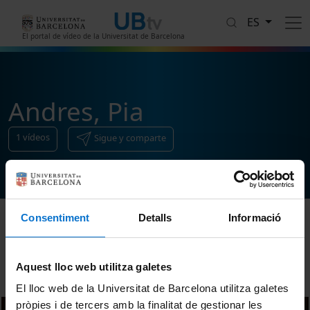
Pasar al contenido principal
ES
El portal de vídeo de la Universitat de Barcelona
Andres, Pia
1
vídeos
Sigue y comparte
Consentiment
Detalls
Informació
Ordenar
Aquest lloc web utilitza galetes
El lloc web de la Universitat de Barcelona utilitza galetes
pròpies i de tercers amb la finalitat de gestionar les