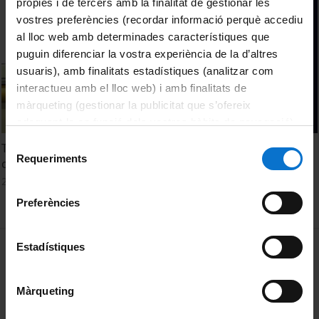
pròpies i de tercers amb la finalitat de gestionar les
vostres preferències (recordar informació perquè accediu
al lloc web amb determinades característiques que
puguin diferenciar la vostra experiència de la d’altres
usuaris), amb finalitats estadístiques (analitzar com
interactueu amb el lloc web) i amb finalitats de
màrqueting (gestionar la publicitat que s’ofereix
adequant-la en funció dels vostres hàbits de navegació).
Per obtenir més informació sobre les galetes podeu
Selecció
Taula rodona sobre el patrimoni literari en relació a la
consultar la
Política de galetes del lloc web de la
Requeriments
de
creativitat
Universitat de Barcelona
.
consentiment
25 Noviembre, 2022
Preferències
MENÚ PEU 1
Estadístiques
Aviso legal
Política de Cookies
Màrqueting
PEU 2
Privacidad y términos