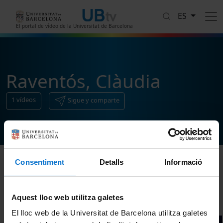
Pasar al contenido principal
ES
El portal de vídeo de la Universitat de Barcelona
Raventós, Clàudia
1
vídeos
Sigue y comparte
Consentiment
Detalls
Informació
Ordenar
Aquest lloc web utilitza galetes
El lloc web de la Universitat de Barcelona utilitza galetes