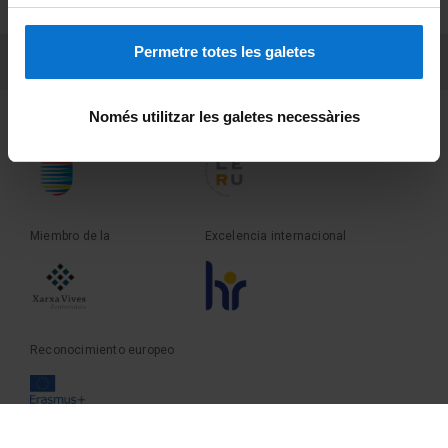
Sobre UBtv
Permetre totes les galetes
PEU 3
Contacto
Només utilitzar les galetes necessàries
Fundadora de la
Miembro de la
Miembro de la
Excelencia internacional
Reconocimiento europeo