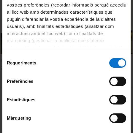
vostres preferències (recordar informació perquè accediu
al lloc web amb determinades característiques que
puguin diferenciar la vostra experiència de la d’altres
usuaris), amb finalitats estadístiques (analitzar com
interactueu amb el lloc web) i amb finalitats de
màrqueting (gestionar la publicitat que s’ofereix
adequant-la en funció dels vostres hàbits de navegació).
Per obtenir més informació sobre les galetes podeu
Selecció
Taula sobre la creativitat i l’educació literària
consultar la
Política de galetes del lloc web de la
Requeriments
de
25 Noviembre, 2022
Universitat de Barcelona
.
consentiment
Preferències
MENÚ PEU 1
Aviso legal
Estadístiques
Política de Cookies
Màrqueting
PEU 2
Privacidad y términos
Sobre UBtv