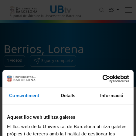
Pasar al contenido principal
ES
El portal de vídeo de la Universitat de Barcelona
Berrios, Lorena
1
vídeos
Sigue y comparte
Consentiment
Detalls
Informació
Ordenar
Aquest lloc web utilitza galetes
El lloc web de la Universitat de Barcelona utilitza galetes
pròpies i de tercers amb la finalitat de gestionar les