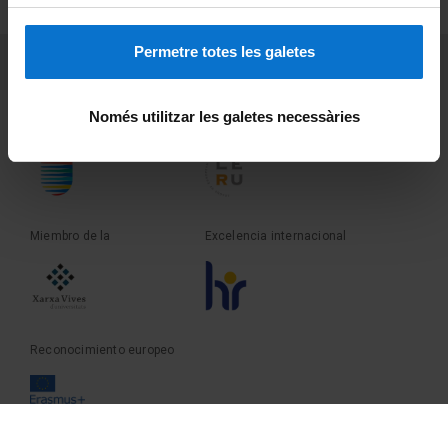
Sobre UBtv
Permetre totes les galetes
PEU 3
Contacto
Només utilitzar les galetes necessàries
Fundadora de la
Miembro de la
Miembro de la
Excelencia internacional
Reconocimiento europeo