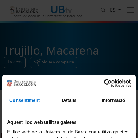
Pasar al contenido principal
ES
El portal de vídeo de la Universitat de Barcelona
Trujillo, Macarena
1
vídeos
Sigue y comparte
Consentiment
Detalls
Informació
Ordenar
Aquest lloc web utilitza galetes
El lloc web de la Universitat de Barcelona utilitza galetes