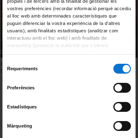
pròpies i de tercers amb la finalitat de gestionar les
vostres preferències (recordar informació perquè accediu
al lloc web amb determinades característiques que
puguin diferenciar la vostra experiència de la d’altres
usuaris), amb finalitats estadístiques (analitzar com
interactueu amb el lloc web) i amb finalitats de
màrqueting (gestionar la publicitat que s’ofereix
adequant-la en funció dels vostres hàbits de navegació).
Per obtenir més informació sobre les galetes podeu
Selecció
Inauguració del curs 2021-22 del Màster d'Estudis de
consultar la
Política de galetes del lloc web de la
Requeriments
de
Dones, Gènere i Ciutadania
Universitat de Barcelona
.
consentiment
20 Septiembre, 2021
Preferències
MENÚ PEU 1
Estadístiques
Aviso legal
Política de Cookies
Màrqueting
PEU 2
Privacidad y términos