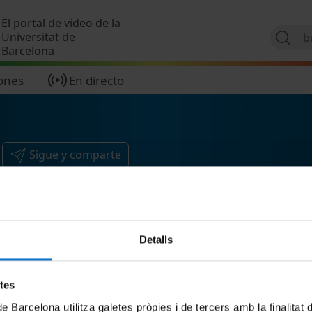
Pasar al contenido principal
El portal de vídeo de la
Universitat de
Barcelona
ones
En directo
Sigue y comparte
Detalls
etes
de Barcelona utilitza galetes pròpies i de tercers amb la finalitat