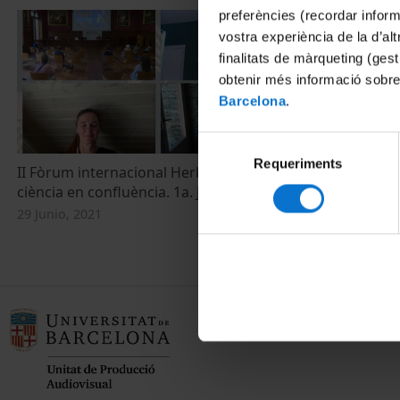
preferències (recordar infor
vostra experiència de la d’al
finalitats de màrqueting (gest
obtenir més informació sobre
Barcelona
.
Selecció
Requeriments
de
II Fòrum internacional HerbArt: art i
consentiment
ciència en confluència. 1a. Jornada
29 Junio, 2021