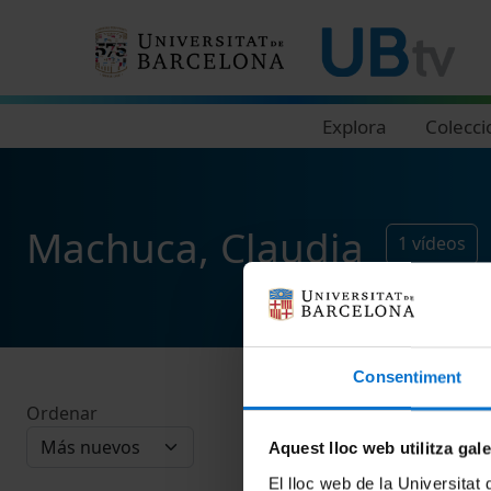
Navegació principal
Explora
Colecci
Machuca, Claudia
1
vídeos
Consentiment
Ordenar
Aquest lloc web utilitza gal
El lloc web de la Universitat 