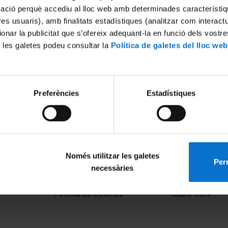
mació perquè accediu al lloc web amb determinades característiq
tres usuaris), amb finalitats estadístiques (analitzar com interac
ionar la publicitat que s’ofereix adequant-la en funció dels vostr
 les galetes podeu consultar la
Política de galetes del lloc web
Preferències
Estadístiques
Només utilitzar les galetes
Perm
necessàries
MENÚ PEU 1
PEU 2
Aviso legal
Privacidad y té
Política de Cookies
Sobre UBtv