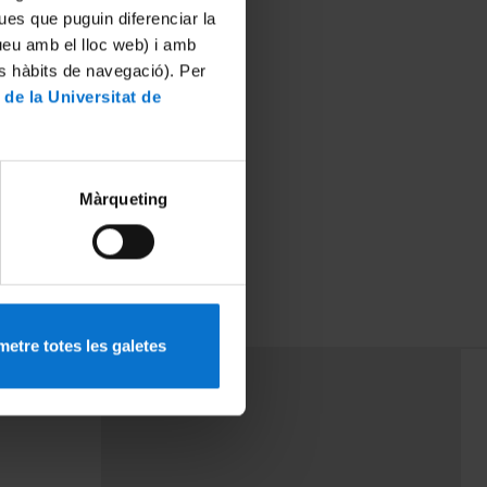
ues que puguin diferenciar la
tueu amb el lloc web) i amb
es hàbits de navegació). Per
 de la Universitat de
Màrqueting
etre totes les galetes
PEU 3
rminos
Contacto