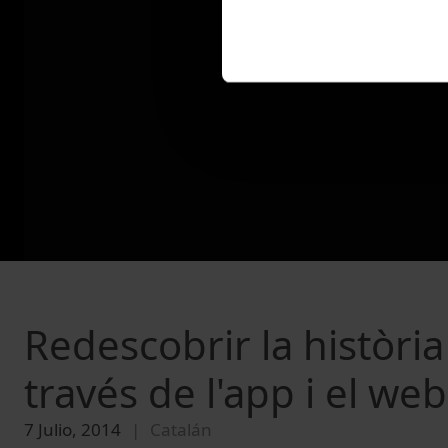
Redescobrir la històri
través de l'app i el w
7 Julio, 2014
Catalán