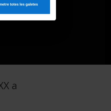
etre totes les galetes
XX a