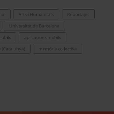
nal
Arts i Humanitats
Reportajes
Universitat de Barcelona
mòbils
aplicacions mòbils
 (Catalunya)
memòria col·lectiva