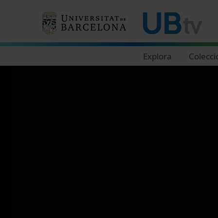
Navegació principal
Explora
Colecci