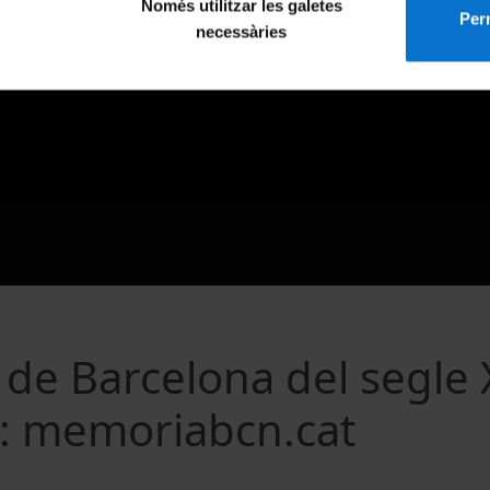
Només utilitzar les galetes
Perm
necessàries
a de Barcelona del segle 
eb: memoriabcn.cat