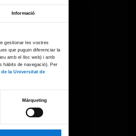
Informació
 de gestionar les vostres
ues que puguin diferenciar la
tueu amb el lloc web) i amb
es hàbits de navegació). Per
 de la Universitat de
Màrqueting