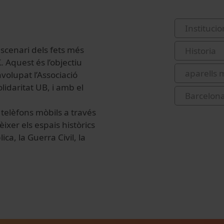
Institucio
scenari dels fets més
Historia
. Aquest és l’objectiu
aparells 
olupat l’Associació
lidaritat UB, i amb el
Barcelona
telèfons mòbils a través
ixer els espais històrics
ca, la Guerra Civil, la