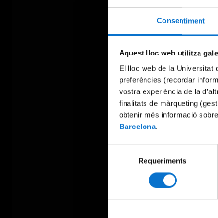
Consentiment
Aquest lloc web utilitza gal
El lloc web de la Universitat 
preferències (recordar infor
vostra experiència de la d’al
finalitats de màrqueting (gest
obtenir més informació sobre
Barcelona
.
Selecció
Requeriments
de
consentiment