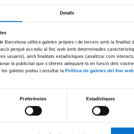
Detalls
Try again
etes
de Barcelona utilitza galetes pròpies i de tercers amb la finalitat
mació perquè accediu al lloc web amb determinades característiq
tres usuaris), amb finalitats estadístiques (analitzar com interac
ionar la publicitat que s’ofereix adequant-la en funció dels vostr
 les galetes podeu consultar la
Política de galetes del lloc web
Preferències
Estadístiques