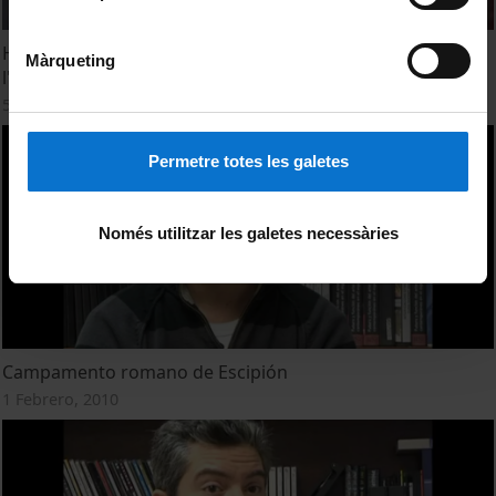
Historiadors i físics estudien el comerç d'aliments a
Màrqueting
l'Imperi Romà
5 Febrero, 2014
Permetre totes les galetes
Només utilitzar les galetes necessàries
Campamento romano de Escipión
1 Febrero, 2010