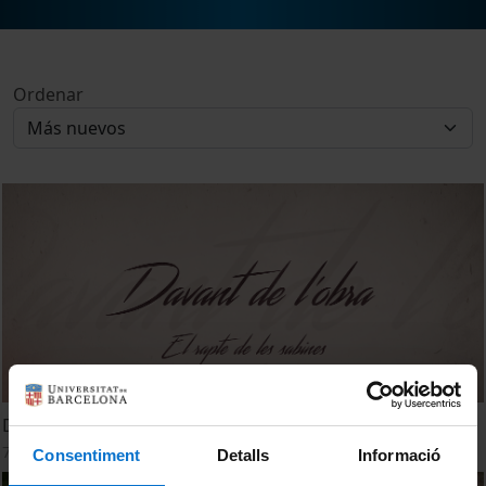
Ordenar
Davant de l’obra. El rapte de les sabines
7 Diciembre, 2022
Consentiment
Detalls
Informació