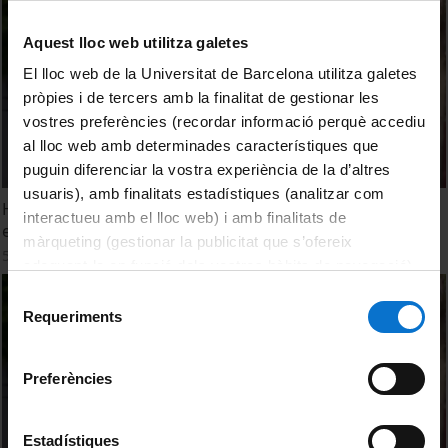
Aquest lloc web utilitza galetes
El lloc web de la Universitat de Barcelona utilitza galetes
pròpies i de tercers amb la finalitat de gestionar les
vostres preferències (recordar informació perquè accediu
al lloc web amb determinades característiques que
puguin diferenciar la vostra experiència de la d’altres
usuaris), amb finalitats estadístiques (analitzar com
Historiadores y físicos estudian el comercio de alimentos
interactueu amb el lloc web) i amb finalitats de
en el Imperio Romano
màrqueting (gestionar la publicitat que s’ofereix
5 Febrero, 2014
adequant-la en funció dels vostres hàbits de navegació).
Per obtenir més informació sobre les galetes podeu
Selecció
consultar la
Política de galetes del lloc web de la
Requeriments
de
Universitat de Barcelona
.
consentiment
Preferències
Estadístiques