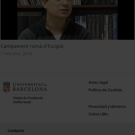
Campament romà d'Escipió
1 Febrero, 2010
MENÚ PEU 1
Aviso legal
Política de Cookies
PEU 2
Privacidad y términos
Sobre UBtv
PEU 3
Contacto