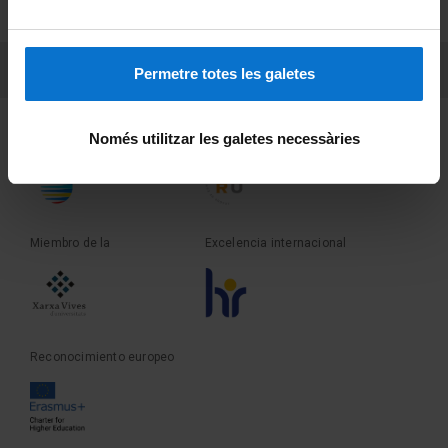
Sobre UBtv
PEU 3
Contacto
Permetre totes les galetes
Fundadora de la
Miembro de la
Només utilitzar les galetes necessàries
Miembro de la
Excelencia internacional
Reconocimiento europeo