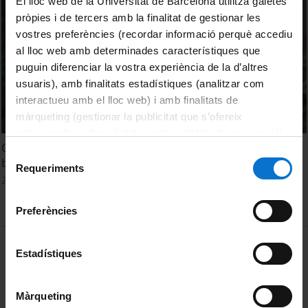
El lloc web de la Universitat de Barcelona utilitza galetes
pròpies i de tercers amb la finalitat de gestionar les
vostres preferències (recordar informació perquè accediu
al lloc web amb determinades característiques que
puguin diferenciar la vostra experiència de la d’altres
usuaris), amb finalitats estadístiques (analitzar com
interactueu amb el lloc web) i amb finalitats de
màrqueting (gestionar la publicitat que s’ofereix
adequant-la en funció dels vostres hàbits de navegació).
Quina influència té el metabolisme femení en la recerca
Per obtenir més informació sobre les galetes podeu
Selecció
biomèdica?
consultar la
Política de galetes del lloc web de la
Requeriments
de
24 Noviembre, 2022
Universitat de Barcelona
.
consentiment
Preferències
MENÚ PEU 1
Aviso legal
Estadístiques
Política de Cookies
Màrqueting
PEU 2
Privacidad y términos