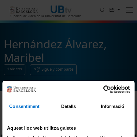
Pasar al contenido principal
ES
El portal de vídeo de la Universitat de Barcelona
Hernández Álvarez,
Maribel
1
vídeos
Sigue y comparte
Consentiment
Detalls
Informació
Ordenar
Aquest lloc web utilitza galetes