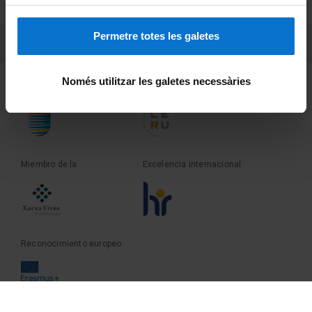
Sobre UBtv
Permetre totes les galetes
PEU 3
Contacto
Només utilitzar les galetes necessàries
Fundadora de la
Miembro de la
Miembro de la
Excelencia internacional
Reconocimiento europeo