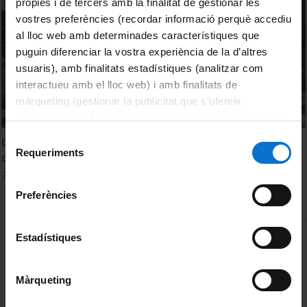
pròpies i de tercers amb la finalitat de gestionar les
vostres preferències (recordar informació perquè accediu
al lloc web amb determinades característiques que
puguin diferenciar la vostra experiència de la d’altres
usuaris), amb finalitats estadístiques (analitzar com
interactueu amb el lloc web) i amb finalitats de
màrqueting (gestionar la publicitat que s’ofereix
adequant-la en funció dels vostres hàbits de navegació).
Per obtenir més informació sobre les galetes podeu
Selecció
Com es detecta «l’acció de l’home» en els mars i els
consultar la
Política de galetes del lloc web de la
Requeriments
de
oceans?
Universitat de Barcelona
.
consentiment
24 Noviembre, 2022
Preferències
MENÚ PEU 1
Estadístiques
Aviso legal
Política de Cookies
Màrqueting
PEU 2
Privacidad y términos