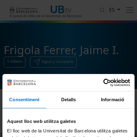
Pasar al contenido principal
ES
El portal de vídeo de la Universitat de Barcelona
Frigola Ferrer, Jaime I.
1
vídeos
Sigue y comparte
Consentiment
Detalls
Informació
Ordenar
Aquest lloc web utilitza galetes
El lloc web de la Universitat de Barcelona utilitza galetes