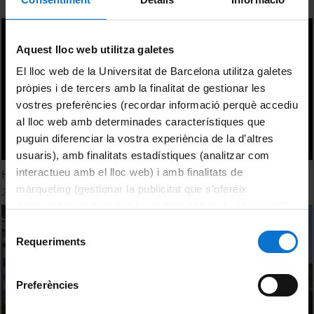
Aquest lloc web utilitza galetes
El lloc web de la Universitat de Barcelona utilitza galetes
pròpies i de tercers amb la finalitat de gestionar les
vostres preferències (recordar informació perquè accediu
al lloc web amb determinades característiques que
puguin diferenciar la vostra experiència de la d’altres
usuaris), amb finalitats estadístiques (analitzar com
interactueu amb el lloc web) i amb finalitats de
H2 production
màrqueting (gestionar la publicitat que s’ofereix
27 Octubre, 2022
adequant-la en funció dels vostres hàbits de navegació).
Per obtenir més informació sobre les galetes podeu
Selecció
consultar la
Política de galetes del lloc web de la
Requeriments
de
Universitat de Barcelona
.
consentiment
Preferències