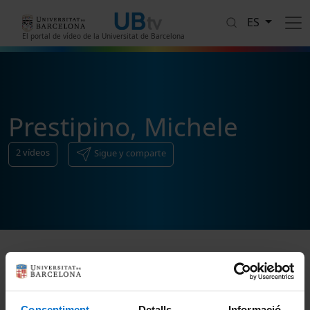
Pasar al contenido principal
ES
El portal de vídeo de la Universitat de Barcelona
Prestipino, Michele
2
vídeos
Sigue y comparte
Ordenar
Consentiment
Detalls
Informació