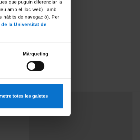
ues que puguin diferenciar la
tueu amb el lloc web) i amb
es hàbits de navegació). Per
 de la Universitat de
Màrqueting
etre totes les galetes
PEU 3
rminos
Contacto