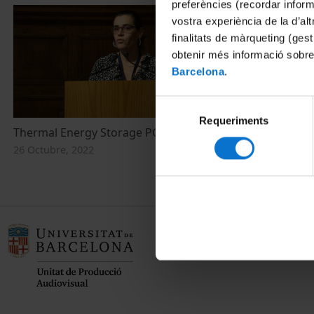
preferències (recordar infor
vostra experiència de la d’al
finalitats de màrqueting (gest
obtenir més informació sobre
Barcelona
.
Selecció
Requeriments
de
Thermal Energy Storage PCM (III)
consentiment
26 Octubre, 2022