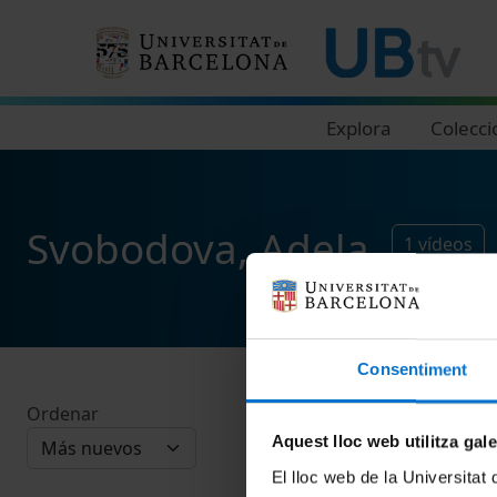
Navegació principal
Explora
Colecci
Svobodova, Adela
1
vídeos
Consentiment
Ordenar
Aquest lloc web utilitza gal
El lloc web de la Universitat 