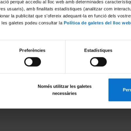
mació perquè accediu al lloc web amb determinades característiq
tres usuaris), amb finalitats estadístiques (analitzar com interac
ionar la publicitat que s’ofereix adequant-la en funció dels vostr
 les galetes podeu consultar la
Política de galetes del lloc web
Preferències
Estadístiques
Només utilitzar les galetes
Perm
MENÚ PEU 1
PEU 2
necessàries
Aviso legal
Privacidad y té
Política de Cookies
Sobre UBtv