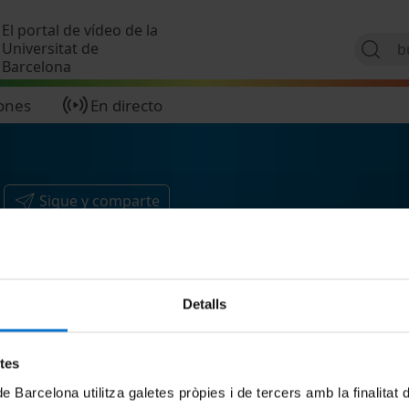
Pasar al contenido principal
El portal de vídeo de la
Universitat de
Barcelona
ones
En directo
Sigue y comparte
Detalls
etes
de Barcelona utilitza galetes pròpies i de tercers amb la finalitat