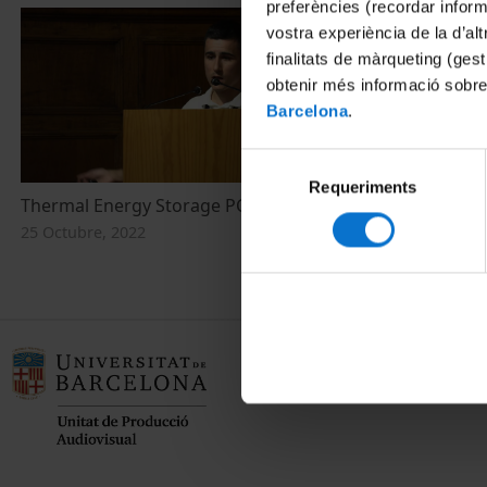
preferències (recordar infor
vostra experiència de la d’al
finalitats de màrqueting (gest
obtenir més informació sobre
Barcelona
.
Selecció
Requeriments
de
Thermal Energy Storage PCM (II)
consentiment
25 Octubre, 2022