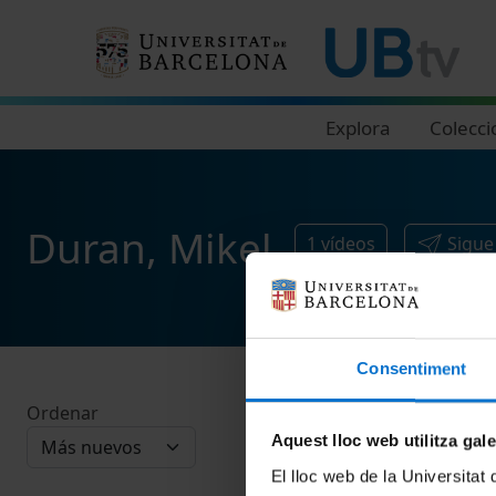
Navegació principal
Explora
Colecci
Duran, Mikel
1
vídeos
Sigue
Consentiment
Ordenar
Aquest lloc web utilitza gal
El lloc web de la Universitat 