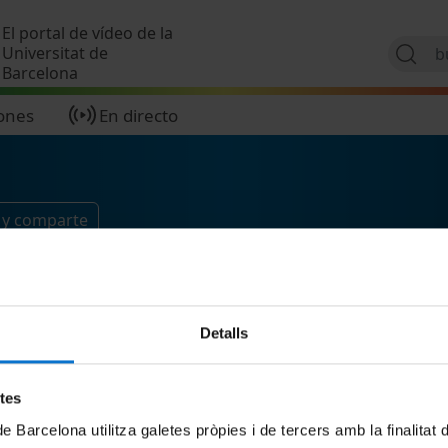
Pasar al contenido principal
El portal de vídeo de la
Universitat de
Barcelona
ones
En directo
 y comparte
Detalls
etes
de Barcelona utilitza galetes pròpies i de tercers amb la finalitat