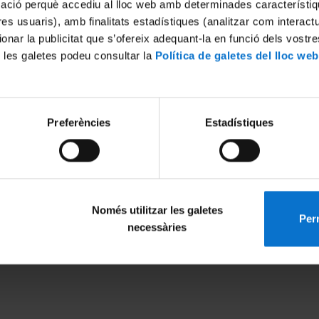
mació perquè accediu al lloc web amb determinades característiq
tres usuaris), amb finalitats estadístiques (analitzar com interac
ionar la publicitat que s’ofereix adequant-la en funció dels vostr
 les galetes podeu consultar la
Política de galetes del lloc web
Preferències
Estadístiques
Només utilitzar les galetes
Perm
MENÚ PEU 1
PEU 2
necessàries
Aviso legal
Privacidad y té
Política de Cookies
Sobre UBtv