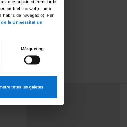
ues que puguin diferenciar la
tueu amb el lloc web) i amb
es hàbits de navegació). Per
 de la Universitat de
Màrqueting
etre totes les galetes
PEU 3
rminos
Contacto