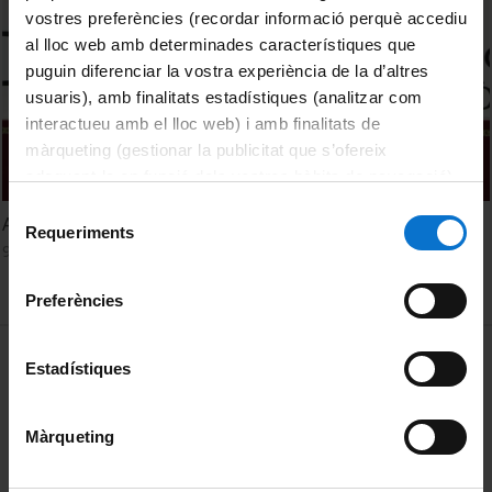
vostres preferències (recordar informació perquè accediu
al lloc web amb determinades característiques que
puguin diferenciar la vostra experiència de la d’altres
usuaris), amb finalitats estadístiques (analitzar com
interactueu amb el lloc web) i amb finalitats de
màrqueting (gestionar la publicitat que s’ofereix
adequant-la en funció dels vostres hàbits de navegació).
Per obtenir més informació sobre les galetes podeu
Selecció
Acte d'Inauguració del curs acadèmic 2022-2023
consultar la
Política de galetes del lloc web de la
Requeriments
de
9 Septiembre, 2022
Universitat de Barcelona
.
consentiment
Preferències
MENÚ PEU 1
Aviso legal
Estadístiques
Política de Cookies
Màrqueting
PEU 2
Privacidad y términos
Sobre UBtv