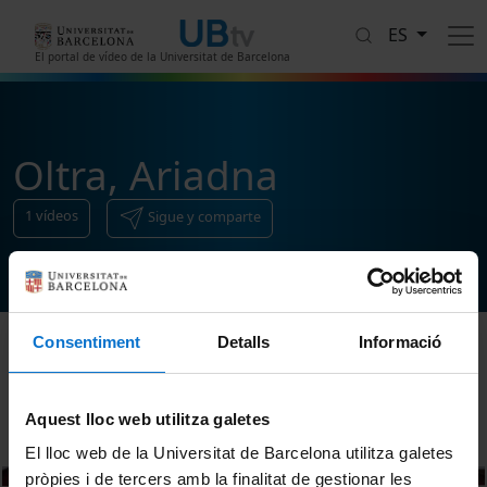
Pasar al contenido principal
ES
El portal de vídeo de la Universitat de Barcelona
Oltra, Ariadna
1
vídeos
Sigue y comparte
Consentiment
Detalls
Informació
Ordenar
Aquest lloc web utilitza galetes
El lloc web de la Universitat de Barcelona utilitza galetes
pròpies i de tercers amb la finalitat de gestionar les