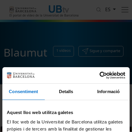
Pasar al contenido principal
ES
El portal de vídeo de la Universitat de Barcelona
Blaumut
1
vídeos
Sigue y comparte
Consentiment
Detalls
Informació
Ordenar
Aquest lloc web utilitza galetes
El lloc web de la Universitat de Barcelona utilitza galetes
pròpies i de tercers amb la finalitat de gestionar les