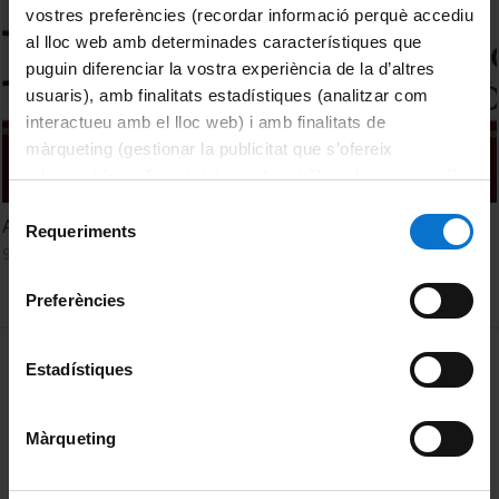
vostres preferències (recordar informació perquè accediu
al lloc web amb determinades característiques que
puguin diferenciar la vostra experiència de la d’altres
usuaris), amb finalitats estadístiques (analitzar com
interactueu amb el lloc web) i amb finalitats de
màrqueting (gestionar la publicitat que s’ofereix
adequant-la en funció dels vostres hàbits de navegació).
Per obtenir més informació sobre les galetes podeu
Selecció
Acte d'Inauguració del curs acadèmic 2022-2023
consultar la
Política de galetes del lloc web de la
Requeriments
de
9 Septiembre, 2022
Universitat de Barcelona
.
consentiment
Preferències
MENÚ PEU 1
Aviso legal
Estadístiques
Política de Cookies
Màrqueting
PEU 2
Privacidad y términos
Sobre UBtv