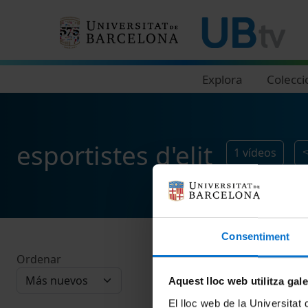
Navegació principal
Explora
Colecci
esportistes d'elit
1
vídeos
Consentiment
Ordenar
Aquest lloc web utilitza gal
El lloc web de la Universitat 