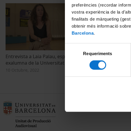
preferències (recordar infor
vostra experiència de la d’al
finalitats de màrqueting (gest
obtenir més informació sobre
Barcelona
.
Selecció
Requeriments
de
Entrevista a Laia Palau, esportista d'elit i
consentiment
exalumna de la Universitat de Barcelona
10 Octubre, 2022