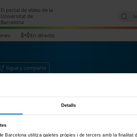
Pasar al contenido principal
El portal de vídeo de la
Universitat de
Barcelona
ones
En directo
Sigue y comparte
Detalls
etes
de Barcelona utilitza galetes pròpies i de tercers amb la finalitat