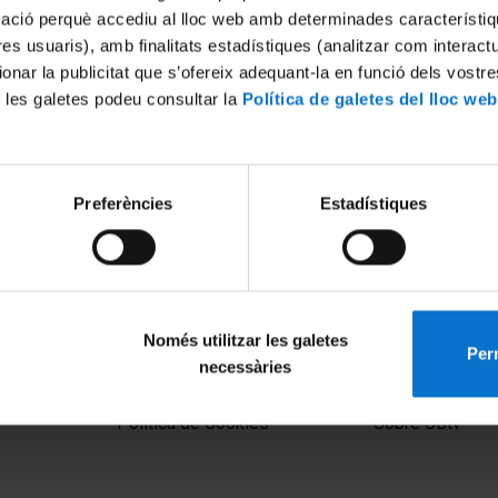
mació perquè accediu al lloc web amb determinades característiq
tres usuaris), amb finalitats estadístiques (analitzar com interac
ionar la publicitat que s’ofereix adequant-la en funció dels vostr
 les galetes podeu consultar la
Política de galetes del lloc web
Preferències
Estadístiques
Només utilitzar les galetes
Perm
necessàries
MENÚ PEU 1
PEU 2
Aviso legal
Privacidad y té
Política de Cookies
Sobre UBtv