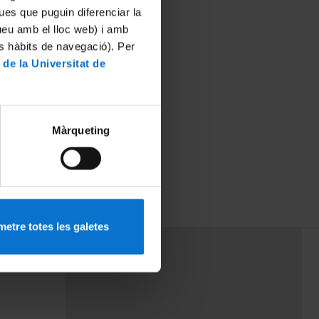
ues que puguin diferenciar la
tueu amb el lloc web) i amb
es hàbits de navegació). Per
 de la Universitat de
Màrqueting
etre totes les galetes
PEU 3
rminos
Contacto