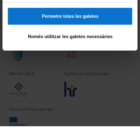
Sobre UBtv
Permetre totes les galetes
PEU 3
Contacto
Només utilitzar les galetes necessàries
Fundadora de la
Miembro de la
Miembro de la
Excelencia internacional
Reconocimiento europeo