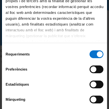
pròpies i de tercers amb la finalitat de gestionar les
vostres preferències (recordar informació perquè accediu
al lloc web amb determinades característiques que
puguin diferenciar la vostra experiència de la d’altres
usuaris), amb finalitats estadístiques (analitzar com
interactueu amb el lloc web) i amb finalitats de
màrqueting (gestionar la publicitat que s’ofereix
adequant-la en funció dels vostres hàbits de navegació).
Per obtenir més informació sobre les galetes podeu
Selecció
Com preparar un document PDF per signar-lo
consultar la
Política de galetes del lloc web de la
Requeriments
de
electrònicament?
Universitat de Barcelona
.
consentiment
14 Octubre, 2021
Preferències
MENÚ PEU 1
Estadístiques
Aviso legal
Política de Cookies
Màrqueting
PEU 2
Privacidad y términos