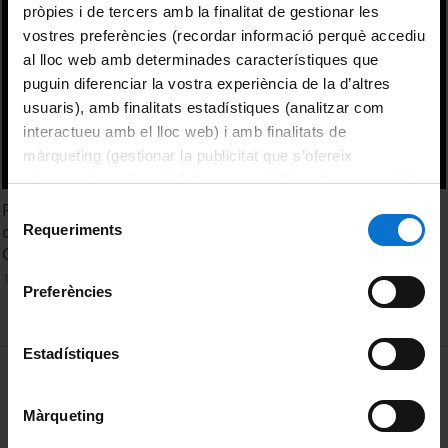
pròpies i de tercers amb la finalitat de gestionar les
vostres preferències (recordar informació perquè accediu
al lloc web amb determinades característiques que
puguin diferenciar la vostra experiència de la d’altres
usuaris), amb finalitats estadístiques (analitzar com
interactueu amb el lloc web) i amb finalitats de
màrqueting (gestionar la publicitat que s’ofereix
adequant-la en funció dels vostres hàbits de navegació).
Per obtenir més informació sobre les galetes podeu
Reconstrucción de la variabilidad dendrogeomofológica
Selecció
consultar la
Política de galetes del lloc web de la
Requeriments
de la cuenca de Eistlenbach, Alpes Berneses. Laia
de
Universitat de Barcelona
.
Casanovas i Arimon
consentiment
15 Junio, 2022
Preferències
Estadístiques
MENÚ PEU 1
Aviso legal
Política de Cookies
Màrqueting