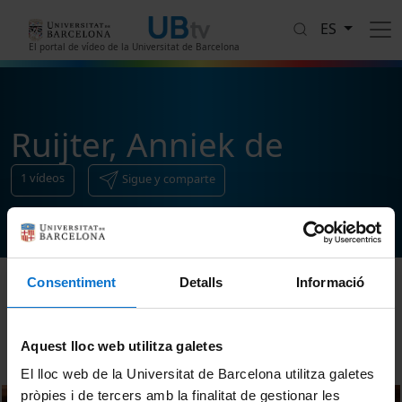
Pasar al contenido principal
ES
El portal de vídeo de la Universitat de Barcelona
Ruijter, Anniek de
1
vídeos
Sigue y comparte
Consentiment
Detalls
Informació
Ordenar
Aquest lloc web utilitza galetes
El lloc web de la Universitat de Barcelona utilitza galetes
pròpies i de tercers amb la finalitat de gestionar les