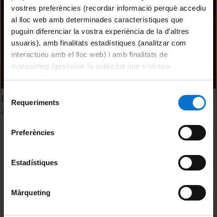
vostres preferències (recordar informació perquè accediu
al lloc web amb determinades característiques que
puguin diferenciar la vostra experiència de la d’altres
usuaris), amb finalitats estadístiques (analitzar com
interactueu amb el lloc web) i amb finalitats de
màrqueting (gestionar la publicitat que s’ofereix
adequant-la en funció dels vostres hàbits de navegació).
Per obtenir més informació sobre les galetes podeu
Selecció
Equitable Access to Health. Panel discussion
consultar la
Política de galetes del lloc web de la
Requeriments
de
21 Junio, 2022
Universitat de Barcelona
.
consentiment
Preferències
MENÚ PEU 1
Aviso legal
Estadístiques
Política de Cookies
Màrqueting
PEU 2
Privacidad y términos
Sobre UBtv