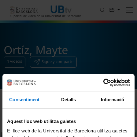
Pasar al contenido principal
ES
El portal de vídeo de la Universitat de Barcelona
Ortíz, Mayte
1
vídeos
Sigue y comparte
Consentiment
Detalls
Informació
Ordenar
Aquest lloc web utilitza galetes
El lloc web de la Universitat de Barcelona utilitza galetes