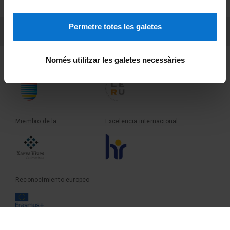
Sobre UBtv
Permetre totes les galetes
PEU 3
Contacto
Només utilitzar les galetes necessàries
Fundadora de la
Miembro de la
Miembro de la
Excelencia internacional
Reconocimiento europeo