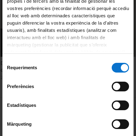
pròpies i de tercers amb la finalitat de gestionar les
vostres preferències (recordar informació perquè accediu
al lloc web amb determinades característiques que
puguin diferenciar la vostra experiència de la d’altres
usuaris), amb finalitats estadístiques (analitzar com
interactueu amb el lloc web) i amb finalitats de
màrqueting (gestionar la publicitat que s’ofereix
adequant-la en funció dels vostres hàbits de navegació).
Per obtenir més informació sobre les galetes podeu
Selecció
Diálogo: Los efectos de la crisis del COVID 19 y el futuro
consultar la
Política de galetes del lloc web de la
Requeriments
de
de la educación
Universitat de Barcelona
.
consentiment
2 Marzo, 2022
Preferències
MENÚ PEU 1
Estadístiques
Aviso legal
Política de Cookies
Màrqueting
PEU 2
Privacidad y términos