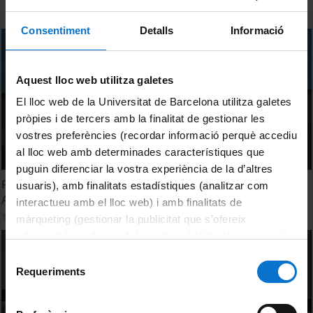
Consentiment
Detalls
Informació
Aquest lloc web utilitza galetes
El lloc web de la Universitat de Barcelona utilitza galetes
pròpies i de tercers amb la finalitat de gestionar les
vostres preferències (recordar informació perquè accediu
al lloc web amb determinades característiques que
puguin diferenciar la vostra experiència de la d’altres
Projecte de generació de text. Estampa (2019-2022). Roc
usuaris), amb finalitats estadístiques (analitzar com
Albalat i Pau Artigas
interactueu amb el lloc web) i amb finalitats de
14 Marzo, 2022
màrqueting (gestionar la publicitat que s’ofereix
adequant-la en funció dels vostres hàbits de navegació).
Per obtenir més informació sobre les galetes podeu
Selecció
consultar la
Política de galetes del lloc web de la
Requeriments
de
Universitat de Barcelona
.
consentiment