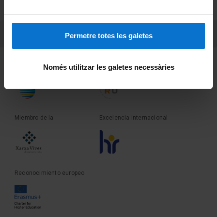
Sobre UBtv
PEU 3
Contacto
Permetre totes les galetes
Fundadora de la
Miembro de la
Només utilitzar les galetes necessàries
Miembro de la
Excelencia internacional
Reconocimiento europeo