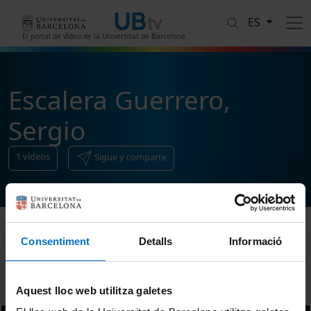
Pasar al contenido principal
ES
El portal de vídeo de la Universitat de Barcelona
Escalera Guerrero,
Sergio
1
vídeos
Sigue y comparte
Consentiment
Detalls
Informació
Ordenar
Aquest lloc web utilitza galetes