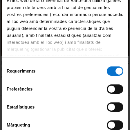
El lloc web de la Universitat de Barcelona utilitza galetes
pròpies i de tercers amb la finalitat de gestionar les
vostres preferències (recordar informació perquè accediu
al lloc web amb determinades característiques que
puguin diferenciar la vostra experiència de la d’altres
usuaris), amb finalitats estadístiques (analitzar com
interactueu amb el lloc web) i amb finalitats de
màrqueting (gestionar la publicitat que s’ofereix
adequant-la en funció dels vostres hàbits de navegació).
Jornada de Portes Obertes de la Facultat de Matemàtiques
Per obtenir més informació sobre les galetes podeu
Selecció
i Informàtica de la UB
consultar la
Política de galetes del lloc web de la
Requeriments
de
28 Marzo, 2022
Universitat de Barcelona
.
consentiment
Preferències
MENÚ PEU 1
Aviso legal
Estadístiques
Política de Cookies
Màrqueting
PEU 2
Privacidad y términos