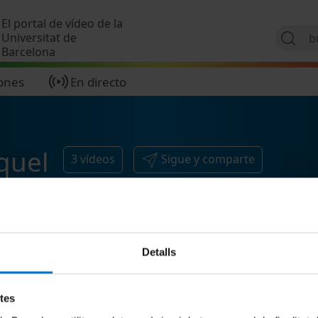
Pasar al contenido principal
El portal de vídeo de la
Universitat de
Barcelona
ones
En directo
quel
3
vídeos
Sigue y comparte
Detalls
etes