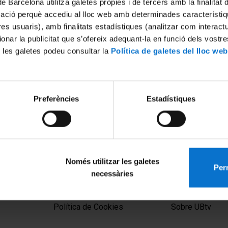
de Barcelona utilitza galetes pròpies i de tercers amb la finalitat
mació perquè accediu al lloc web amb determinades característiq
tres usuaris), amb finalitats estadístiques (analitzar com interac
ionar la publicitat que s’ofereix adequant-la en funció dels vostr
 les galetes podeu consultar la
Política de galetes del lloc web
Preferències
Estadístiques
Dret. Acte de Graduació. Grau
Acte de Graduació. Grau de 
Laborals. Curs 2023-24.
Laborals. Promocions 2019-2
2021
 2024
26 Octubre, 2021
Només utilitzar les galetes
Perm
necessàries
MENÚ PEU 1
PEU 2
Aviso legal
Privacidad y té
Política de Cookies
Sobre UBtv