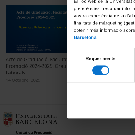
El lloc web de la Universitat 
preferències (recordar infor
vostra experiència de la d’al
finalitats de màrqueting (gest
obtenir més informació sobre
Barcelona
.
Selecció
Requeriments
de
Acte de Graduació. Facultat de Dret.
Facultat de 
Promoció 2024-2025. Grau en Relacions
en Relacions 
consentiment
Laborals
13 Diciembre,
14 Octubre, 2025