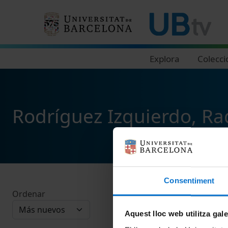
Navegació principal
Explora
Colecci
Rodríguez Izquierdo, Ra
Consentiment
Ordenar
Aquest lloc web utilitza gal