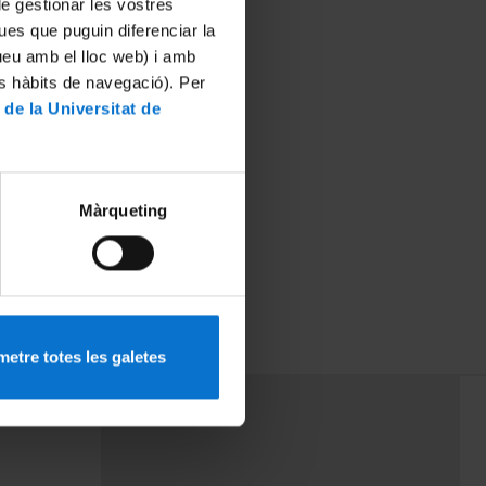
 de gestionar les vostres
ues que puguin diferenciar la
tueu amb el lloc web) i amb
es hàbits de navegació). Per
 de la Universitat de
Màrqueting
Relacions
020 i 2020-
etre totes les galetes
PEU 3
rminos
Contacto