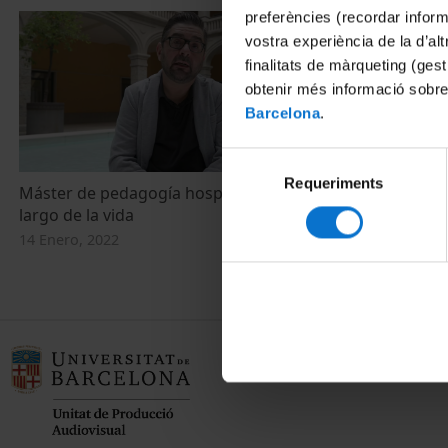
preferències (recordar infor
vostra experiència de la d’al
finalitats de màrqueting (gest
obtenir més informació sobre
Barcelona
.
Selecció
Requeriments
de
Máster de pedagogía hospitalaria a lo
consentiment
largo de la vida
14 Enero, 2022