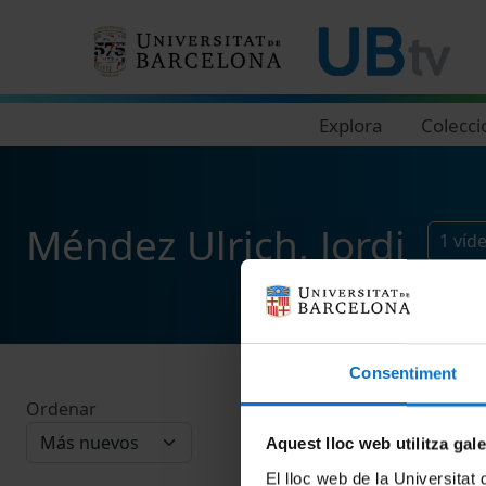
Navegació principal
Explora
Colecci
Méndez Ulrich, Jordi
1
víd
Consentiment
Ordenar
Aquest lloc web utilitza gal
El lloc web de la Universitat 