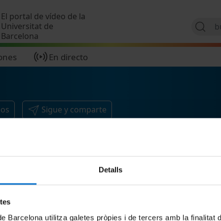
Pasar al contenido principal
El portal de vídeo de la
Universitat de
Barcelona
ones
En directo
eos
Sigue y comparte
Detalls
etes
de Barcelona utilitza galetes pròpies i de tercers amb la finalitat