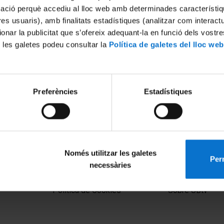
mació perquè accediu al lloc web amb determinades característiq
tres usuaris), amb finalitats estadístiques (analitzar com interac
ionar la publicitat que s’ofereix adequant-la en funció dels vostr
 les galetes podeu consultar la
Política de galetes del lloc web
Preferències
Estadístiques
Només utilitzar les galetes
Perm
necessàries
MENÚ PEU 1
PEU 2
Aviso legal
Privacidad y té
Política de Cookies
Sobre UBtv