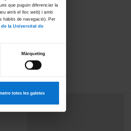
ues que puguin diferenciar la
tueu amb el lloc web) i amb
es hàbits de navegació). Per
 de la Universitat de
Màrqueting
etre totes les galetes
PEU 3
rminos
Contacto