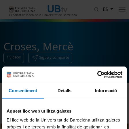
Pasar al contenido principal
ES
El portal de vídeo de la Universitat de Barcelona
Croses, Mercè
1
vídeos
Sigue y comparte
Consentiment
Detalls
Informació
Ordenar
Aquest lloc web utilitza galetes
El lloc web de la Universitat de Barcelona utilitza galetes
pròpies i de tercers amb la finalitat de gestionar les