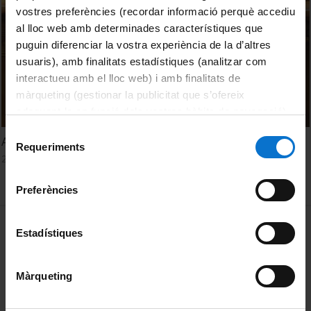
vostres preferències (recordar informació perquè accediu
al lloc web amb determinades característiques que
puguin diferenciar la vostra experiència de la d’altres
usuaris), amb finalitats estadístiques (analitzar com
interactueu amb el lloc web) i amb finalitats de
màrqueting (gestionar la publicitat que s’ofereix
adequant-la en funció dels vostres hàbits de navegació).
Per obtenir més informació sobre les galetes podeu
Selecció
Abordar la pandèmia des del Govern obert
consultar la
Política de galetes del lloc web de la
Requeriments
de
25 Octubre, 2021
Universitat de Barcelona
.
consentiment
Preferències
MENÚ PEU 1
Aviso legal
Estadístiques
Política de Cookies
Màrqueting
PEU 2
Privacidad y términos
Sobre UBtv