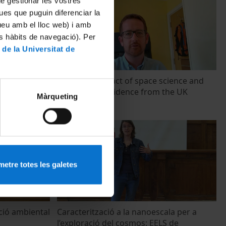
 de gestionar les vostres
ues que puguin diferenciar la
tueu amb el lloc web) i amb
es hàbits de navegació). Per
 de la Universitat de
Economic impact of space science and
exploration: evidence from the UK
Màrqueting
22 Junio, 2021
etre totes les galetes
ció ambiental
Caracterització a la nanoescala per a
l’exploració del cosmos: EELS de