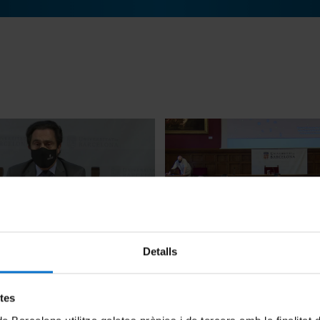
stitucional a la I Jornada
Taula rodona: La iniciativa 
Detalls
s de Recerca de la UB
Catalunya
22 Junio, 2021
etes