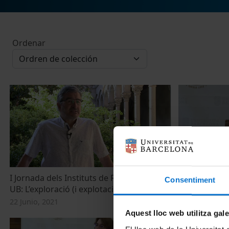
Ordenar
I Jornada dels Instituts de Recerca de la
Benvinguda in
Consentiment
UB: L’exploració (i explotació) de l’espai
dels Institut
22 Junio, 2021
22 Junio, 2021
Aquest lloc web utilitza gal