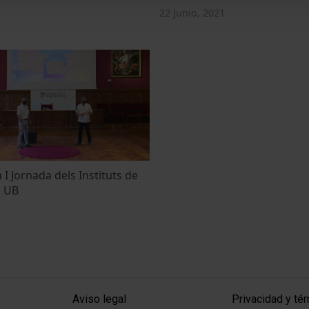
22 Junio, 2021
 I Jornada dels Instituts de
a UB
MENÚ PEU 1
PEU 2
Aviso legal
Privacidad y té