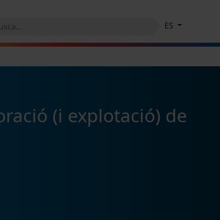
ES
oració (i explotació) de