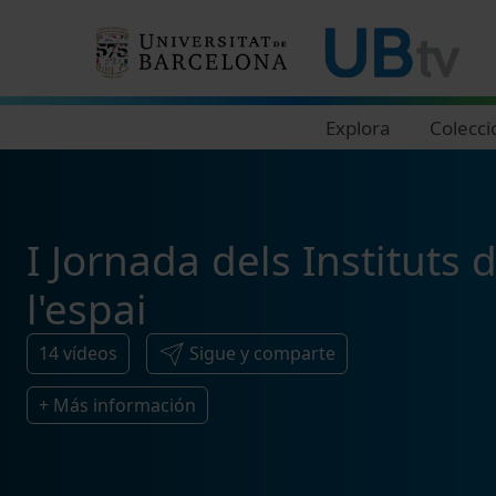
Navegació principal
Explora
Colecci
I Jornada dels Instituts 
l'espai
14
vídeos
Sigue y comparte
+ Más información