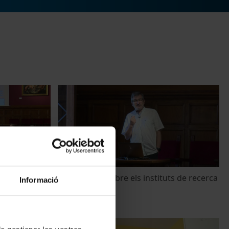
NewSpace a
Presentació sobre els instituts de recerca
Informació
de la UB
22 Junio, 2021