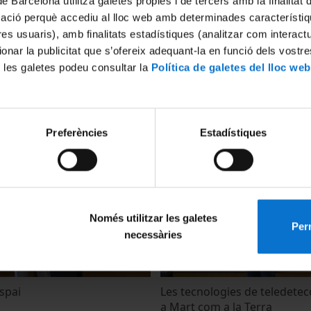
de Barcelona utilitza galetes pròpies i de tercers amb la finalitat
mació perquè accediu al lloc web amb determinades característiq
tres usuaris), amb finalitats estadístiques (analitzar com interac
ionar la publicitat que s’ofereix adequant-la en funció dels vostr
 les galetes podeu consultar la
Política de galetes del lloc web
espacial en els videojocs
Astrochemistry
22 Junio, 2021
Preferències
Estadístiques
Només utilitzar les galetes
Perm
necessàries
espai
Les tecnologies de teledetec
a Mart com a la Terra