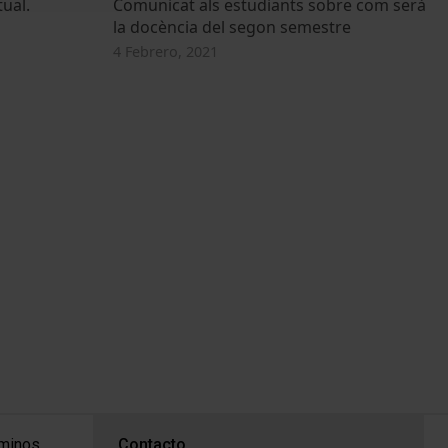
ual.
Comunicat als estudiants sobre com serà
la docència del segon semestre
4 Febrero, 2021
PEU 3
rminos
Contacto