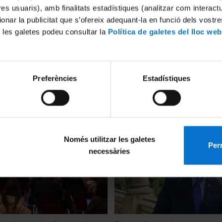
tres usuaris), amb finalitats estadístiques (analitzar com interac
ionar la publicitat que s’ofereix adequant-la en funció dels vostr
 les galetes podeu consultar la
Política de galetes del lloc web
Preferències
Estadístiques
de la Jornada sobre
Jornada de Formació: Entendr
artificial en la docència a la
laberint després del RD 822/2
LOSU
14 Junio, 2023
Només utilitzar les galetes
Perm
necessàries