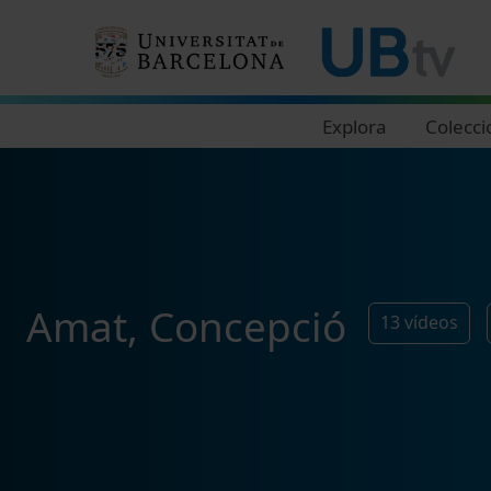
Navegació principal
Explora
Colecci
Amat, Concepció
13
vídeos