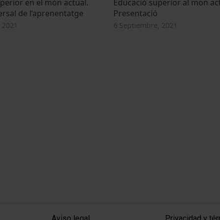
perior en el món actual.
Educació superior al mon act
ersal de l’aprenentatge
Presentació
 2021
6 Septiembre, 2021
MENÚ PEU 1
PEU 2
Aviso legal
Privacidad y té