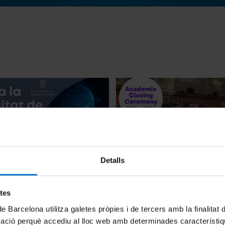
Detalls
vinguda: La IAG a la
Acte de finalització d'estudi
de Barcelona
en Direcció d'Empreses Turís
Promoció 2024-2025
26
etes
13 Junio, 2025
de Barcelona utilitza galetes pròpies i de tercers amb la finalitat
mació perquè accediu al lloc web amb determinades característiq