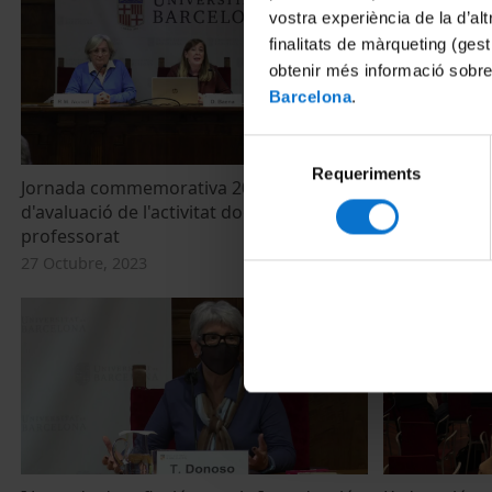
vostra experiència de la d’al
finalitats de màrqueting (gest
obtenir més informació sobre
Barcelona
.
Selecció
Requeriments
de
Jornada commemorativa 20 anys
Inauguració 
consentiment
d'avaluació de l'activitat docent del
intel·ligència 
professorat
UB
27 Octubre, 2023
26 Junio, 2023