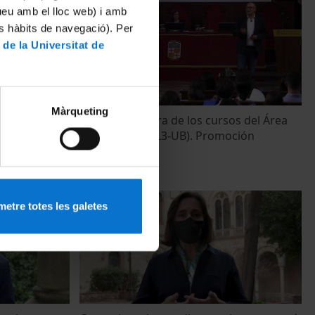
tueu amb el lloc web) i amb
es hàbits de navegació). Per
 de la Universitat de
Màrqueting
e's en el
Acto de clausura de los cursos del Área
021 i la
de Empresa. (IL3-UB). Promoción
2022/2023
21 Abril, 2023
etre totes les galetes