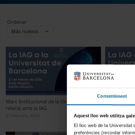
Ordenar
Consentiment
Marc Institucional de la Universitat en
Sessió de Ben
relació amb la IAG
Universitat 
27 Febrero, 2026
27 Febrero, 20
Aquest lloc web utilitza gal
El lloc web de la Universitat 
preferències (recordar infor