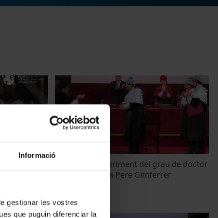
Informació
s del Màster
Sessió de conferiment del grau de doctor
tiques. CETT.
honoris causa a Pere Gimferrer
20 Marzo, 2025
 de gestionar les vostres
ues que puguin diferenciar la