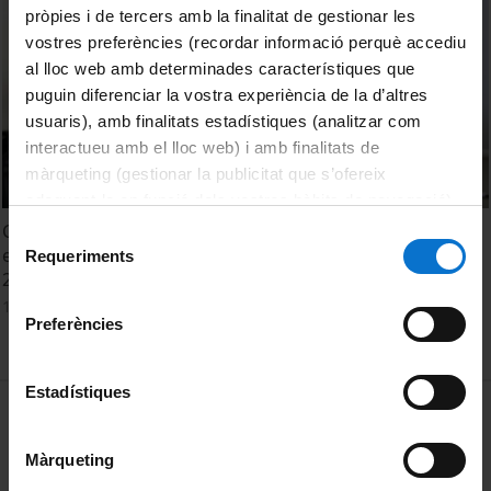
pròpies i de tercers amb la finalitat de gestionar les
vostres preferències (recordar informació perquè accediu
al lloc web amb determinades característiques que
puguin diferenciar la vostra experiència de la d’altres
usuaris), amb finalitats estadístiques (analitzar com
interactueu amb el lloc web) i amb finalitats de
màrqueting (gestionar la publicitat que s’ofereix
adequant-la en funció dels vostres hàbits de navegació).
Per obtenir més informació sobre les galetes podeu
Comunicat del rector sobre mesures excepcionals durant
Selecció
consultar la
Política de galetes del lloc web de la
el període d'exàmens - Primer semestre del curs 2020-
Requeriments
de
2021
Universitat de Barcelona
.
consentiment
15 Enero, 2021
Preferències
Estadístiques
MENÚ PEU 1
Aviso legal
Política de Cookies
Màrqueting