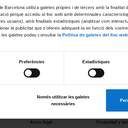
de Barcelona utilitza galetes pròpies i de tercers amb la finalitat
mació perquè accediu al lloc web amb determinades característiq
tres usuaris), amb finalitats estadístiques (analitzar com interac
ionar la publicitat que s’ofereix adequant-la en funció dels vostr
 les galetes podeu consultar la
Política de galetes del lloc web
teix l’etnobotànica i quin
Preferències
Estadístiques
 als humans?
24
Només utilitzar les galetes
Perm
necessàries
MENÚ PEU 1
PEU 2
Aviso legal
Privacidad y té