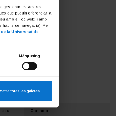
 de gestionar les vostres
ues que puguin diferenciar la
tueu amb el lloc web) i amb
es hàbits de navegació). Per
 de la Universitat de
Màrqueting
etre totes les galetes
PEU 3
rminos
Contacto