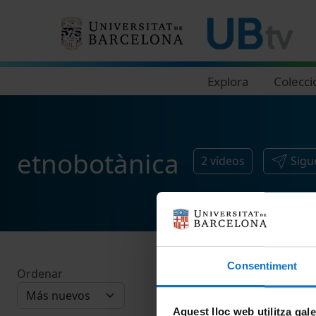
Navegació principal
Explora
Colecci
etnobotànica
2
vídeos
Sigu
Consentiment
Ordenar
Aquest lloc web utilitza gal