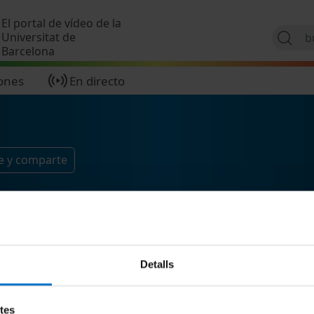
Pasar al contenido principal
El portal de vídeo de la
Universitat de
Barcelona
ones
En directo
e y comparte
Detalls
etes