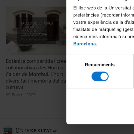
El lloc web de la Universitat 
preferències (recordar infor
vostra experiència de la d’al
finalitats de màrqueting (gest
obtenir més informació sobre
Barcelona
.
Selecció
Botànica compartida i creació
En què consis
Requeriments
de
col·laborativa a les Hortes de Baix de
valor té per
consentiment
Caldes de Montbui. L’hort: identitat,
19 Febrero, 20
diversitat i memòria del patrimoni
cultural
29 Enero, 2025