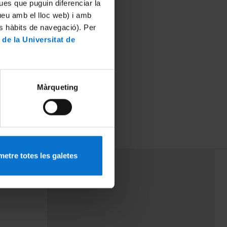
ues que puguin diferenciar la
tueu amb el lloc web) i amb
es hàbits de navegació). Per
 de la Universitat de
Màrqueting
etre totes les galetes
PEU 3
rminos
Contacto