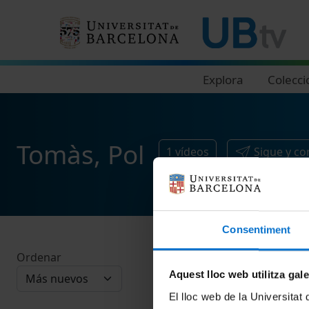
Navegació principal
Explora
Colecci
Tomàs, Pol
1
vídeos
Sigue y c
Consentiment
Ordenar
Aquest lloc web utilitza gal
El lloc web de la Universitat 