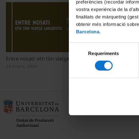
preferències (recordar infor
vostra experiència de la d’al
finalitats de màrqueting (gest
obtenir més informació sobre
Barcelona
.
Selecció
Requeriments
de
Entre nosati: eth tòn viatge lingüistic
consentiment
24 Enero, 2024