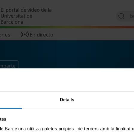
Pasar al contenido principal
El portal de vídeo de la
Universitat de
Barcelona
ones
En directo
omparte
Detalls
etes
de Barcelona utilitza galetes pròpies i de tercers amb la finalitat