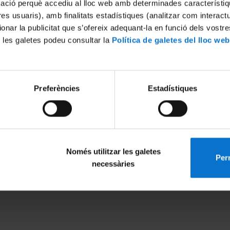
mació perquè accediu al lloc web amb determinades característiq
tres usuaris), amb finalitats estadístiques (analitzar com interac
ionar la publicitat que s’ofereix adequant-la en funció dels vostr
 les galetes podeu consultar la
Política de galetes del lloc web
Preferències
Estadístiques
Només utilitzar les galetes
Perm
MENÚ PEU 1
PEU 2
necessàries
Aviso legal
Privacidad y té
Política de Cookies
Sobre UBtv