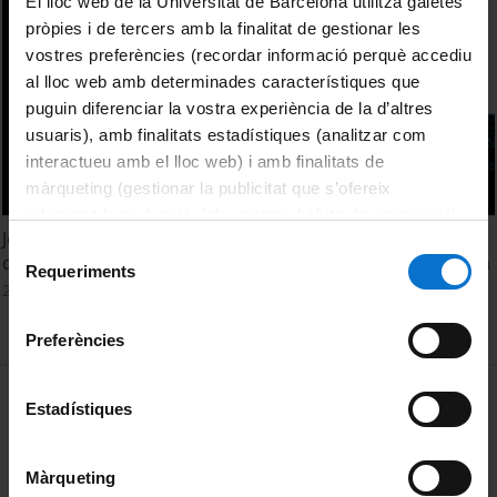
El lloc web de la Universitat de Barcelona utilitza galetes
pròpies i de tercers amb la finalitat de gestionar les
vostres preferències (recordar informació perquè accediu
al lloc web amb determinades característiques que
puguin diferenciar la vostra experiència de la d’altres
usuaris), amb finalitats estadístiques (analitzar com
interactueu amb el lloc web) i amb finalitats de
màrqueting (gestionar la publicitat que s’ofereix
adequant-la en funció dels vostres hàbits de navegació).
Jornada portes obertes del Grau en Matemàtiques i
Per obtenir més informació sobre les galetes podeu
Selecció
dobles graus de Matemàtiques-ADE i Matemàtiques-Física
consultar la
Política de galetes del lloc web de la
Requeriments
de
22 Febrero, 2024
Universitat de Barcelona
.
consentiment
Preferències
MENÚ PEU 1
Aviso legal
Estadístiques
Política de Cookies
Màrqueting
PEU 2
Privacidad y términos