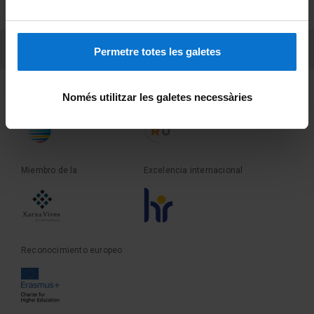
Sobre UBtv
PEU 3
Contacto
Permetre totes les galetes
Fundadora de la
Miembro de la
Només utilitzar les galetes necessàries
Miembro de la
Excelencia internacional
Reconocimiento europeo