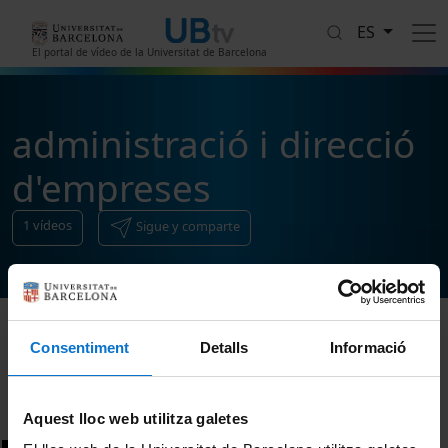
Pasar al contenido principal
ES
El portal de vídeo de la Universitat de Barcelona
administració i direcció
d'empreses
1
vídeos
Sigue y comparte
Consentiment
Detalls
Informació
Ordenar
Aquest lloc web utilitza galetes