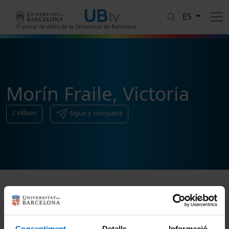
Pasar al contenido principal
ES
El portal de vídeo de la Universitat de Barcelona
Morín Fraile, Victoria
2
vídeos
Sigue y comparte
Ordenar
Consentiment
Detalls
Informació