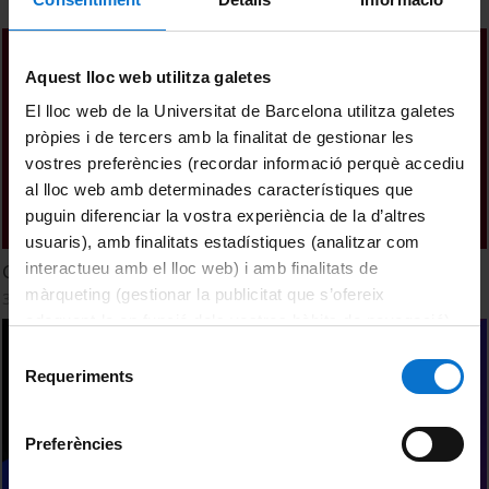
Aquest lloc web utilitza galetes
El lloc web de la Universitat de Barcelona utilitza galetes
pròpies i de tercers amb la finalitat de gestionar les
vostres preferències (recordar informació perquè accediu
al lloc web amb determinades característiques que
puguin diferenciar la vostra experiència de la d’altres
usuaris), amb finalitats estadístiques (analitzar com
interactueu amb el lloc web) i amb finalitats de
Gaudint de l'experiència: Conferència inaugural
màrqueting (gestionar la publicitat que s’ofereix
3 Octubre, 2024
adequant-la en funció dels vostres hàbits de navegació).
Per obtenir més informació sobre les galetes podeu
Selecció
consultar la
Política de galetes del lloc web de la
Requeriments
de
Universitat de Barcelona
.
consentiment
Preferències