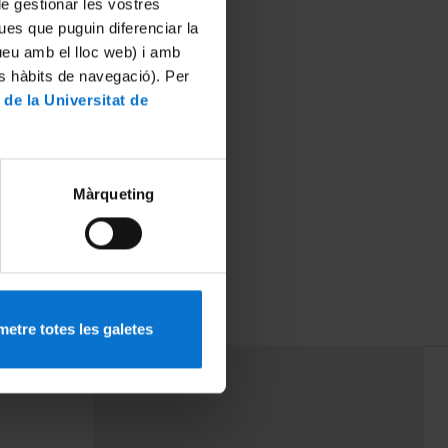
 de gestionar les vostres
ues que puguin diferenciar la
tueu amb el lloc web) i amb
es hàbits de navegació). Per
 de la Universitat de
Màrqueting
etre totes les galetes
PEU 3
rminos
Contacto