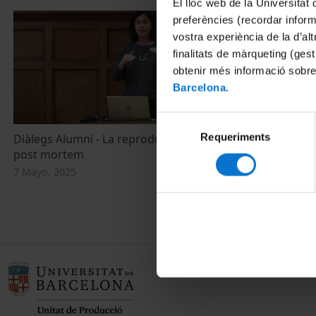
El lloc web de la Universitat 
preferències (recordar infor
vostra experiència de la d’al
finalitats de màrqueting (gest
obtenir més informació sobre
Barcelona
.
Selecció
Requeriments
de
Diàlegs Alumni - La reproducció assistida
Implicacions j
post mortem
artificial: re
consentiment
responsabilita
7 Mayo, 2025
14 Febrero, 20