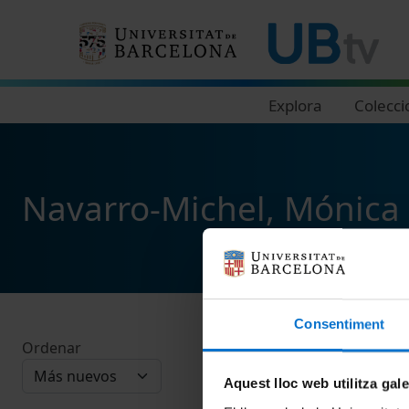
Navegació principal
Explora
Colecci
Navarro-Michel, Mónica
Consentiment
Ordenar
Aquest lloc web utilitza gal