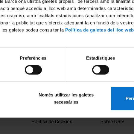
de Barcelona utilitza galetes pròpies i de tercers amb la finalitat
mació perquè accediu al lloc web amb determinades característiq
tres usuaris), amb finalitats estadístiques (analitzar com interac
ionar la publicitat que s’ofereix adequant-la en funció dels vostr
 les galetes podeu consultar la
Política de galetes del lloc web
Preferències
Estadístiques
urídiques de la intel·ligència
gulació global, drets d'autor i
t civil
24
Només utilitzar les galetes
Perm
necessàries
MENÚ PEU 1
PEU 2
Aviso legal
Privacidad y té
Política de Cookies
Sobre UBtv