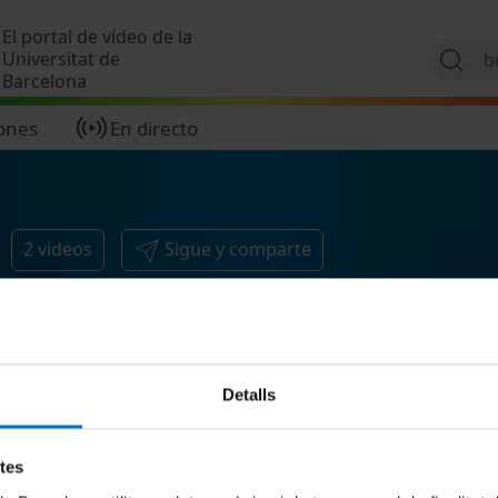
Pasar al contenido principal
El portal de vídeo de la
Universitat de
Barcelona
ones
En directo
2
vídeos
Sigue y comparte
Detalls
etes